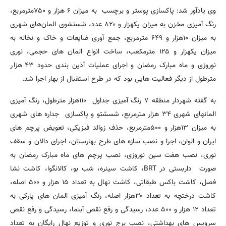
وی یادآور شد: پاکسازی پوستر و برچسب به میزان ۶ هزار و ۷۵۰مترمربع،
رنگ آمیزی مخزن به میزان یکهزار و ۸۲۰ عدد، شستشوی المان‌های شهری
به میزان ۱۰هزار و ۶۴۹ مترمربع، جمع آوری ضایعات و خاک و نخاله به
میزان یکهزار و ۱۲۵ مترمکعب، ساخت انواع المان های حجمی، نوری
نوروزی و ماه مبارک رمضان و اجرای عملیات آذین بندی حدود ۴۳ هزار
مترطول از دیگر فعالیت هایی بود که در طرح استقبال از بهار اجرا شد.
به گفته شهردار منطقه ۷ رنگ آمیزی جداول ۱۱۰هزار مترطول، رنگ آمیزی
المانهای شهری ۳۴ هزار مترمربع، شسشتو و پاکسازی جداره های شهری
به میزان ۱۳هزار و ۵۰۰مترمربع، حذف زوائد فیزیکی، تعویض پرچم های
ایران و الوان، اجرا و نصب سازه های طرح بهارستان، اجرای دالان و سقف
نوری، نصب هفت سین نوروزی، نصب پرچم های ماه مبارک رمضان به
صورت داربستی در BRT، کاشت سینره، شب بو، کالانگوا، کاشت نشا
فصل، کاشت باکس طبقاتی، کاشت نهال به تعداد ۱۵ هزار و ۵۰۰ اصله،
کاشت درختچه به تعداد ۳۰هزار اصله، رنگ آمیزی المان های پارکی به
تعداد ۱۲ هزار و ۵۰۰ عدد، رسیدگی و رفع نقص آبنما، رسیدگی و رفع نقص
سرویس های بهداشتی، نصب برج نوری و توزیع نهال رایگان به تعداد