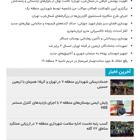
تقویت پوشش گیاهی در شمال‌غرب تهران/ کاشت نهال در بلوارهای اردستانی و زحمتکش
برگزاری آیین نکوداشت فعالان مواکب مرز شلمچه توسط شهرداری منطقه یک
اجرای طرح مکانیزه شستشوی گاردریل‌ها در بزرگراه‌های شمال‌غرب تهران
بهسازی فضای سبز بلوار شهید جوزانی؛ حذف کنده‌های فرسوده و جانمایی نهال‌های جدید
آغاز احداث پایانه تاکسیرانی مترو ایران‌خودرو
بهسازی زیرساختی و تأمین روشنایی بوستان مسافر
تمهیدات جاماندگان اربعین در قبله تهران امسال ۲ برابر شد
تجهیز «بوستان پونه» به مبلمان شهری و آلاچیق‌های جدید
رفع خلاف ۵ مورد ساخت‌وساز غیرمجاز در حریم ناحیه ۴ منطقه ۱۹
آخرین اخبار
خدمات‌رسانی شهرداری منطقه ۷ در تهران و کربلا؛ همزمان با اربعین
حسینی
پایش ایمنی بوستان‌های منطقه ۷ با اجرای بازدیدهای کنترل مستمر
HSE
کسب رتبه نخست اداره سلامت شهرداری منطقه ۷ در ارزیابی عملکرد
مناطق ۲۲ گانه