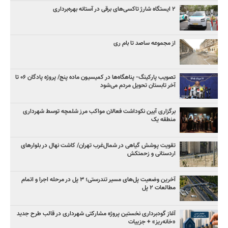
۲ ایستگاه شارژ تاکسی‌های برقی در آستانه بهره‌برداری
از مجموعه ساصد تا بام ری
تصویب پارکینگ- پناهگاه‌ها در کمیسیون ماده پنج/ پروژه پادگان ۰۶ تا
آخر تابستان تحویل مردم می‌شود
برگزاری آیین نکوداشت فعالان مواکب مرز شلمچه توسط شهرداری
منطقه یک
تقویت پوشش گیاهی در شمال‌غرب تهران/ کاشت نهال در بلوارهای
اردستانی و زحمتکش
آخرین وضعیت پل‌های مسیر تندرستی؛ ۳ پل در مرحله اجرا و اتمام
مطالعات ۲ پل
آغاز گودبرداری نخستین پروژه مشارکتی شهرداری در قالب طرح جدید
«خانه‌ریز» + جزییات