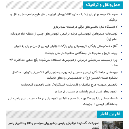
حمل‌ونقل و ترافیک
سهم ۳۸ درصدی تهران از شبکه مترو کلانشهرهای ایران در افق طرح جامع حمل و نقل و
ترافیک
۲ ایستگاه شارژ تاکسی‌های برقی در آستانه بهره‌برداری
توضیحات مدیرعامل اتوبوسرانی درباره ترخیص اتوبوس‌های چینی از منطقه آزاد فرودگاه
امام (ره)
آغاز خدمت‌رسانی رایگان اتوبوسرانی برای بازگشت زائران اربعین از مرز مهران به تهران
پیوند تاریخ و مدرنیته در ایستگاهی متفاوت در مترو پایتخت
چرا از سیستم سرمایشی در برخی از اتوبوس‌ها استفاده نمی‌شود؟ رفع خرابی حداکثر تا ۷۲
ساعت
بهره‌مندی جاماندگان اربعین حسینی از سرویس‌ های رایگان تاکسیرانی تهران؛ استقبال
باشکوه عشاق‌الحسین (ع) از خدمت‌رسانی ون‌های پایتخت
تخصیص سهمیه طرح ترافیک و کارت‌بلیت خبرنگاران/ اعتبار نامحدود کارت‌بلیت
اتوبوس‌های نسل قدیم پایتخت در مسیر برقی‌سازی
خدمات‌رسانی رایگان ۲۰۰ ون در ۶ محور و ناوگان اتوبوسرانی در ۱۸ مسیر در آیین راهپیمایی
جاماندگان اربعین + جزییات
آخرین اخبار
تمهیدات گسترده ترافیکی پلیس راهور برای مراسم وداع و تشییع رهبر
شهید