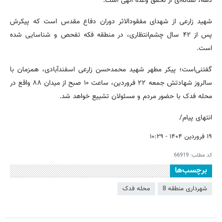
دهه، نشانه‌ای از تحقق وعده الهی است.
شهید زارعی از شهدای مفقودالاثر دوران دفاع مقدس است که پیکرش
پس از ۴۲ سال چشم‌انتظاری، در منطقه فکه تفحص و شناسایی شده
است.
گفتنی‌است؛ پیکر مطهر شهید محمدحسن زارعی اسفندآبادی، همزمان با
سالروز شهادتش جمعه ۲۲ فروردین، ساعت ۱۰ صبح از میدان ۸۸ واقع در
محله فدک با حضور مردم و مسئولان تشییع خواهد شد.
انتهای پیام/
۱۹ فروردین ۱۴۰۴ - ۱۰:۲۹
کد مطلب:
66919
برچسب‌ها
شهرداری منطقه 8
محله فدک