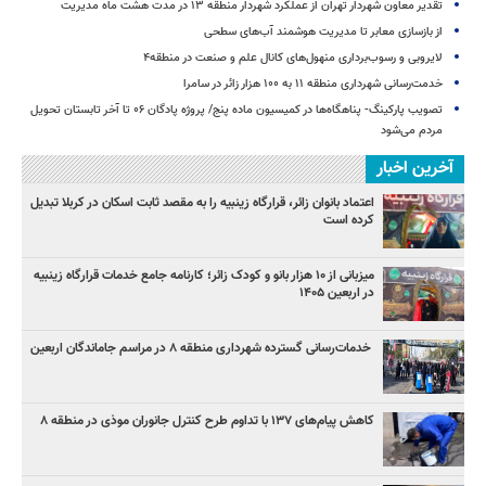
تقدیر معاون شهردار تهران از عملکرد شهردار منطقه ۱۳ در مدت هشت ماه مدیریت
از بازسازی معابر تا مدیریت هوشمند آب‌های سطحی
لایروبی و رسوب‌برداری منهول‌های کانال علم و صنعت در منطقه۴
خدمت‌رسانی شهرداری منطقه ۱۱ به ۱۰۰ هزار زائر در سامرا
تصویب پارکینگ- پناهگاه‌ها در کمیسیون ماده پنج/ پروژه پادگان ۰۶ تا آخر تابستان تحویل
مردم می‌شود
آخرین اخبار
اعتماد بانوان زائر، قرارگاه زینبیه را به مقصد ثابت اسکان در کربلا تبدیل
کرده است
میزبانی از ۱۰ هزار بانو و کودک زائر؛ کارنامه جامع خدمات قرارگاه زینبیه
در اربعین ۱۴۰۵
خدمات‌رسانی گسترده شهرداری منطقه ۸ در مراسم جاماندگان اربعین
کاهش پیام‌های ۱۳۷ با تداوم طرح کنترل جانوران موذی در منطقه ۸