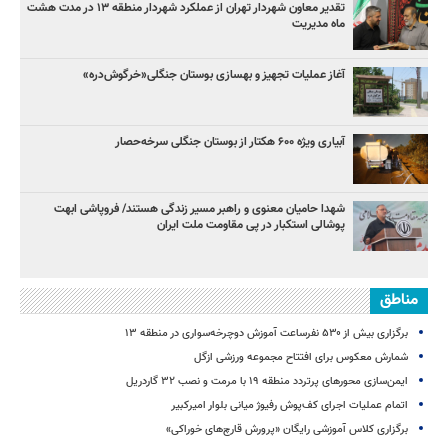
تقدیر معاون شهردار تهران از عملکرد شهردار منطقه ۱۳ در مدت هشت
ماه مدیریت
آغاز عملیات تجهیز و بهسازی بوستان جنگلی«خرگوش‌دره»
آبیاری ویژه ۶۰۰ هکتار از بوستان جنگلی سرخه‌حصار
شهدا حامیان معنوی و راهبر مسیر زندگی هستند/ فروپاشی ابهت
پوشالی استکبار در پی مقاومت ملت ایران
مناطق
برگزاری بیش از ۵۳۰ نفرساعت آموزش دوچرخه‌سواری در منطقه ۱۳
شمارش معکوس برای افتتاح مجموعه ورزشی ازگل
ایمن‌سازی محورهای پرتردد منطقه ۱۹ با مرمت و نصب ۳۲ گاردریل
اتمام عملیات اجرای کف‌پوش رفیوژ میانی بلوار امیرکبیر
برگزاری کلاس آموزشی رایگان «پرورش قارچ‌های خوراکی»