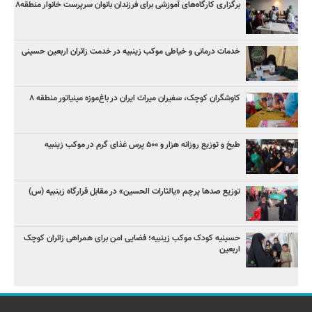
برگزاری کارگاه‌های آموزشی برای فرزندان بانوان سرپرست خانوار منطقه۸
خدمات درمانی و خیاطی موکب زینبیه در خدمت زائران اربعین حسینی
کاوشگران کوچک، سفیران میراث ایران در باغ‌موزه مینیاتور منطقه ۸
طبخ و توزیع روزانه هزار و ۵۰۰ پرس غذای گرم در موکب زینبیه
توزیع صدها پرچم «یالثارات الحسین» در مقابل قرارگاه زینبیه (س)
حسینیه کودک موکب زینبیه؛ فضایی امن برای همراهی زائران کوچک
اربعین