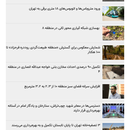
ورود متروباس‌ها و اتوبوس‌های ۱۸ متری برقی به تهران
بهسازی شبکه آبیاری محور ثانی در منطقه ۸
شمارش معکوس برای گسترش «منطقه طبیعت‌گردی روددره فرحزاد» تا
۱۰۰ هکتار
تکمیل ۹۰ درصدی احداث مخازن بتنی خواجه عبدالله انصاری در منطقه
۴
افزایش سرانه فضای سبز منطقه ۱۰ از ۲.۳ به ۳.۲ مترمربع
دسترسی‌ها در معابر شهید چوب‌تراش، ستارخان و یادگار امام در آستانه
بهره‌برداری قرار دارند
۳ ﺗﺼﻔﻴﻪ‌ﺧﺎﻧﻪ‌ تهران تا پایان تابستان تکمیل و به بهره‌برداری می‌رسند