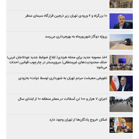
۱۰ بزرگراه و ۶ ورودی تهران زیر ذره‌بین قرارگاه سیمای منظر
پروژه دوگاز شهریورماه به بهره‌برداری می‌رسد
اخذ مصوبه جدید برای محله هرندی/ ابلاغ ضوابط جدید عودلاجان غربی؛
حذف محدودیت‌های غیرمنطقی/ مروی‌سنتر در چارچوب قوانین احداث
می‌شود
تفویض معیشت مردم تهران به شهرداری توسط دولت؛ به‌زودی
اجرای ۷ هزار و ۱۰۰ تن آسفالت در معابر منطقه ۱۰ از ابتدای سال
امکان خروج پادگان‌ها از تهران وجود دارد