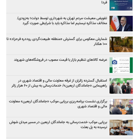
فردا
تفویض معیشت مردم تهران به شهرداری توسط دولت؛ به‌زودی/
مخالف مذاکره نیستیم اما مذاکره باید با شرایطی صورت گیرد
شمارش معکوس برای گسترش «منطقه طبیعت‌گردی روددره فرحزاد» تا
۱۰۰ هکتار
عرضه کالاهای تنظیم بازار با قیمت مصوب در فروشگاه‌های شهروند
استقبال گسترده زائران از غرفه معاونت مالی و اقتصاد شهری در
راهپیمایی «جاماندگان اربعین»/ خدمات‌رسانی به بیش از ۶۰ هزار زائر
برگزاری نشست برنامه‌ریزی برپایی موکب «جاماندگان اربعین» معاونت
مالی و اقتصاد شهری
برپایی موکب خدمت‌رسانی به جاماندگان اربعین در مسیر میدان شوش
نرسیده به پل بعثت