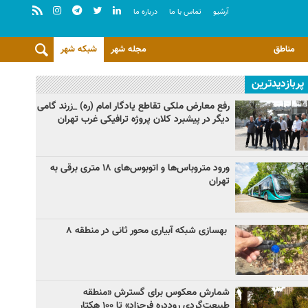
آرشيو
تماس با ما
درباره ما
مناطق
مجله شهر
شبکه شهر
پربازدیدترین
رفع معارض ملکی تقاطع یادگار امام (ره) _زرند گامی
دیگر در پیشبرد کلان پروژه‌ ترافیکی غرب تهران
ورود متروباس‌ها و اتوبوس‌های ۱۸ متری برقی به
تهران
بهسازی شبکه آبیاری محور ثانی در منطقه ۸
شمارش معکوس برای گسترش «منطقه
طبیعت‌گردی روددره فرحزاد» تا ۱۰۰ هکتار