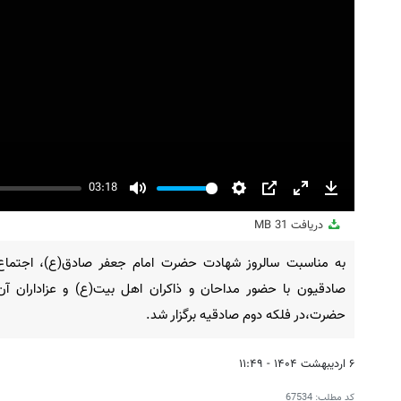
03:18
Mute
Settings
PIP
Enter
Download
fullscreen
دریافت
31 MB
به مناسبت سالروز شهادت حضرت امام جعفر صادق(ع)، اجتماع
صادقیون با حضور مداحان و ذاکران اهل بیت(ع) و عزاداران آن
حضرت،در فلکه دوم صادقیه برگزار شد.
۶ اردیبهشت ۱۴۰۴ - ۱۱:۴۹
کد مطلب:
67534