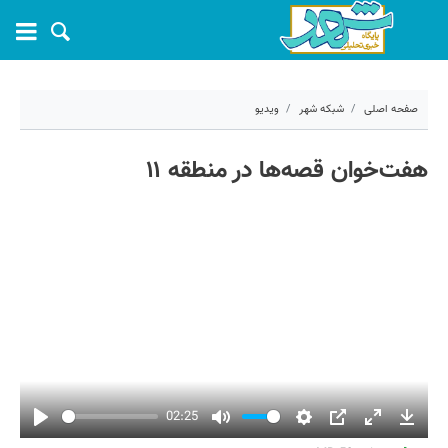
صفحه اصلی
شبکه شهر
ویدیو
۶ اردیبهشت ۱۴۰۴ - ۱۲:۱۸
هفت‌خوان قصه‌ها در منطقه ۱۱
کد مطلب:
67537
02:25
Play
Mute
Settings
PIP
Enter
Downl