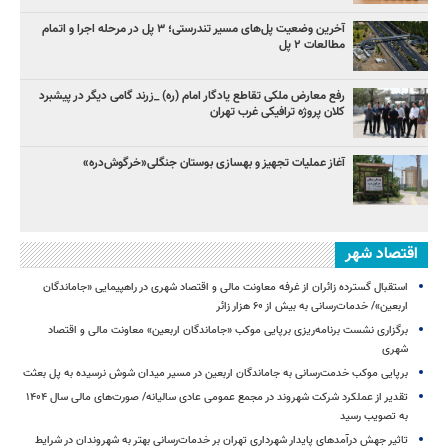
آخرین وضعیت پل‌های مسیر تندرستی؛ ۳ پل در مرحله اجرا و اتمام
مطالعات ۲ پل
رفع معارض ملکی تقاطع یادگار امام (ره) _زرند گامی دیگر در پیشبرد
کلان پروژه‌ ترافیکی غرب تهران
آغاز عملیات تجهیز و بهسازی بوستان جنگلی«خرگوش‌دره»
اقتصاد شهر
استقبال گسترده زائران از غرفه معاونت مالی و اقتصاد شهری در راهپیمایی «جاماندگان
اربعین»/ خدمات‌رسانی به بیش از ۶۰ هزار زائر
برگزاری نشست برنامه‌ریزی برپایی موکب «جاماندگان اربعین» معاونت مالی و اقتصاد
شهری
برپایی موکب خدمت‌رسانی به جاماندگان اربعین در مسیر میدان شوش نرسیده به پل بعثت
تقدیر از عملکرد شرکت شهروند در مجمع عمومی عادی سالیانه/ صورت‌های مالی سال ۱۴۰۴
به تصویب رسید
تاثیر جهش درآمدهای پایدار شهرداری تهران بر خدمات‌رسانی بهتر به شهروندان در شرایط