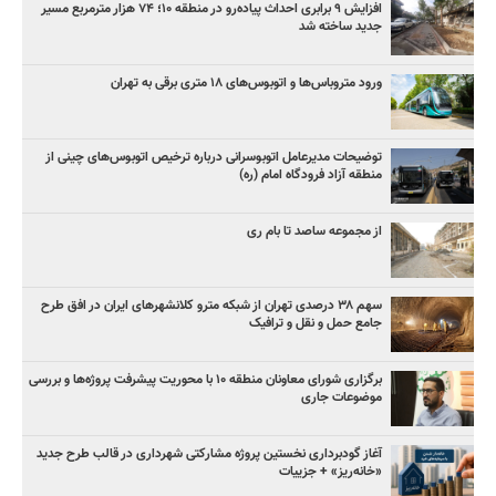
افزایش ۹ برابری احداث پیاده‌رو در منطقه ۱۰؛ ۷۴ هزار مترمربع مسیر
جدید ساخته شد
ورود متروباس‌ها و اتوبوس‌های ۱۸ متری برقی به تهران
توضیحات مدیرعامل اتوبوسرانی درباره ترخیص اتوبوس‌های چینی از
منطقه آزاد فرودگاه امام (ره)
از مجموعه ساصد تا بام ری
سهم ۳۸ درصدی تهران از شبکه مترو کلانشهرهای ایران در افق طرح
جامع حمل و نقل و ترافیک
برگزاری شورای معاونان منطقه ۱۰ با محوریت پیشرفت پروژه‌ها و بررسی
موضوعات جاری
آغاز گودبرداری نخستین پروژه مشارکتی شهرداری در قالب طرح جدید
«خانه‌ریز» + جزییات