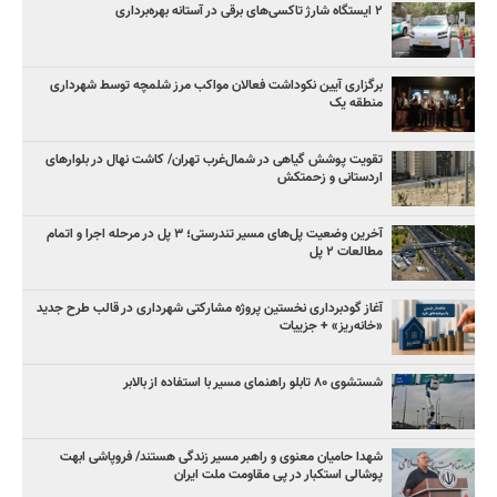
۲ ایستگاه شارژ تاکسی‌های برقی در آستانه بهره‌برداری
برگزاری آیین نکوداشت فعالان مواکب مرز شلمچه توسط شهرداری
منطقه یک
تقویت پوشش گیاهی در شمال‌غرب تهران/ کاشت نهال در بلوارهای
اردستانی و زحمتکش
آخرین وضعیت پل‌های مسیر تندرستی؛ ۳ پل در مرحله اجرا و اتمام
مطالعات ۲ پل
آغاز گودبرداری نخستین پروژه مشارکتی شهرداری در قالب طرح جدید
«خانه‌ریز» + جزییات
شستشوی ۸۰ تابلو راهنمای مسیر با استفاده از بالابر
شهدا حامیان معنوی و راهبر مسیر زندگی هستند/ فروپاشی ابهت
پوشالی استکبار در پی مقاومت ملت ایران