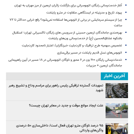
آغاز خدمت‌رسانی رایگان اتوبوسرانی برای بازگشت زائران اربعین از مرز مهران به تهران
پیوند تاریخ و مدرنیته در ایستگاهی متفاوت در مترو پایتخت
چرا از سیستم سرمایشی در برخی از اتوبوس‌ها استفاده نمی‌شود؟ رفع خرابی حداکثر تا ۷۲
ساعت
بهره‌مندی جاماندگان اربعین حسینی از سرویس‌ های رایگان تاکسیرانی تهران؛ استقبال
باشکوه عشاق‌الحسین (ع) از خدمت‌رسانی ون‌های پایتخت
تخصیص سهمیه طرح ترافیک و کارت‌بلیت خبرنگاران/ اعتبار نامحدود کارت‌بلیت
اتوبوس‌های نسل قدیم پایتخت در مسیر برقی‌سازی
خدمات‌رسانی رایگان ۲۰۰ ون در ۶ محور و ناوگان اتوبوسرانی در ۱۸ مسیر در آیین راهپیمایی
جاماندگان اربعین + جزییات
آخرین اخبار
تمهیدات گسترده ترافیکی پلیس راهور برای مراسم وداع و تشییع رهبر
شهید
علت ایجاد موانع موقت و جدید در معابر تهران چیست؟
۹۵ درصد ناوگان مترو تهران فعال است/ داخلی‌سازی ۵۰ درصدی
واگن‌های وارداتی