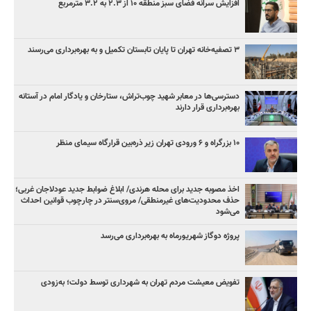
افزایش سرانه فضای سبز منطقه ۱۰ از ۲.۳ به ۳.۲ مترمربع
۳ ﺗﺼﻔﻴﻪ‌ﺧﺎﻧﻪ‌ تهران تا پایان تابستان تکمیل و به بهره‌برداری می‌رسند
دسترسی‌ها در معابر شهید چوب‌تراش، ستارخان و یادگار امام در آستانه
بهره‌برداری قرار دارند
۱۰ بزرگراه و ۶ ورودی تهران زیر ذره‌بین قرارگاه سیمای منظر
اخذ مصوبه جدید برای محله هرندی/ ابلاغ ضوابط جدید عودلاجان غربی؛
حذف محدودیت‌های غیرمنطقی/ مروی‌سنتر در چارچوب قوانین احداث
می‌شود
پروژه دوگاز شهریورماه به بهره‌برداری می‌رسد
تفویض معیشت مردم تهران به شهرداری توسط دولت؛ به‌زودی