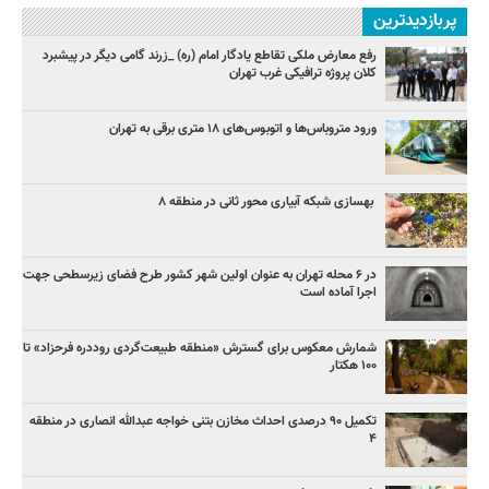
پربازدیدترین
رفع معارض ملکی تقاطع یادگار امام (ره) _زرند گامی دیگر در پیشبرد
کلان پروژه‌ ترافیکی غرب تهران
ورود متروباس‌ها و اتوبوس‌های ۱۸ متری برقی به تهران
بهسازی شبکه آبیاری محور ثانی در منطقه ۸
در ۶ محله تهران به عنوان اولین شهر کشور طرح فضای زیرسطحی جهت
اجرا آماده است
شمارش معکوس برای گسترش «منطقه طبیعت‌گردی روددره فرحزاد» تا
۱۰۰ هکتار
تکمیل ۹۰ درصدی احداث مخازن بتنی خواجه عبدالله انصاری در منطقه
۴