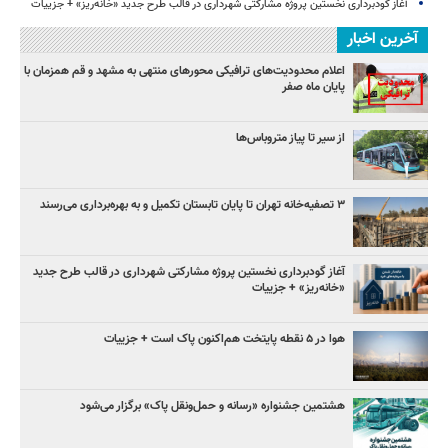
آغاز گودبرداری نخستین پروژه مشارکتی شهرداری در قالب طرح جدید «خانه‌ریز» + جزییات
آخرین اخبار
اعلام محدودیت‌های ترافیکی محورهای منتهی به مشهد و قم همزمان با
پایان ماه صفر
از سیر تا پیاز متروباس‌ها
۳ ﺗﺼﻔﻴﻪ‌ﺧﺎﻧﻪ‌ تهران تا پایان تابستان تکمیل و به بهره‌برداری می‌رسند
آغاز گودبرداری نخستین پروژه مشارکتی شهرداری در قالب طرح جدید
«خانه‌ریز» + جزییات
هوا در ۵ نقطه پایتخت هم‌اکنون پاک است + جزییات
هشتمین جشنواره «رسانه و حمل‌ونقل پاک» برگزار می‌شود