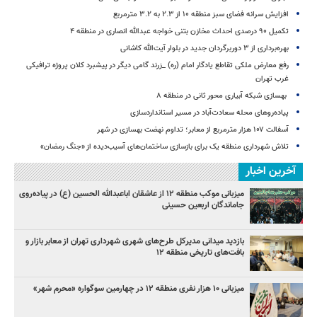
افزایش سرانه فضای سبز منطقه ۱۰ از ۲.۳ به ۳.۲ مترمربع
تکمیل ۹۰ درصدی احداث مخازن بتنی خواجه عبدالله انصاری در منطقه ۴
بهره‌برداری از ۳ دوربرگردان جدید در بلوار آیت‌الله کاشانی
رفع معارض ملکی تقاطع یادگار امام (ره) _زرند گامی دیگر در پیشبرد کلان پروژه‌ ترافیکی
غرب تهران
بهسازی شبکه آبیاری محور ثانی در منطقه ۸
پیاده‌روهای محله سعادت‌آباد در مسیر استانداردسازی
آسفالت ۱۰۷ هزار مترمربع از معابر؛ تداوم نهضت بهسازی در شهر
تلاش شهرداری منطقه یک برای بازسازی ساختمان‌های آسیب‌دیده از «جنگ رمضان»
آخرین اخبار
میزبانی موکب منطقه ۱۲ از عاشقان اباعبدالله الحسین (ع) در پیاده‌روی
جاماندگان اربعین حسینی
بازدید میدانی مدیرکل طرح‌های شهری شهرداری تهران از معابر بازار و
بافت‌های تاریخی منطقه ۱۲
میزبانی ۱۰ هزار نفری منطقه ۱۲ در چهارمین سوگواره «محرم شهر»