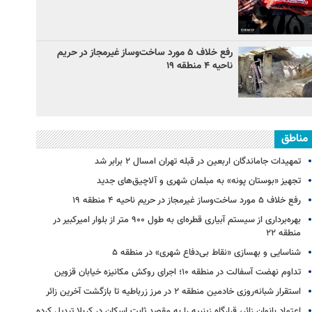
رفع خلاف ۵ مورد ساخت‌وساز غیرمجاز در حریم
ناحیه ۴ منطقه ۱۹
مناطق
تمهیدات جاماندگان اربعین در قبله تهران امسال ۲ برابر شد
تجهیز «بوستان پونه» به مبلمان شهری و آلاچیق‌های جدید
رفع خلاف ۵ مورد ساخت‌وساز غیرمجاز در حریم ناحیه ۴ منطقه ۱۹
بهره‌برداری از سیستم آبیاری قطره‌ای به طول ۹۰۰ متر از بلوار امیرکبیر در
منطقه ۲۲
شناسایی و بهسازی «نقاط بی‌دفاع شهری» در منطقه ۵
تداوم نهضت آسفالت در منطقه ۱۰؛ اجرای روکش مکانیزه خیابان قزوین
استقرار شبانه‌روزی خادمین منطقه ۲ در مرز زرباطیه تا بازگشت آخرین زائر
اعتماد بانوان زائر، قرارگاه زینبیه را به مقصد ثابت اسکان در کربلا تبدیل کرده