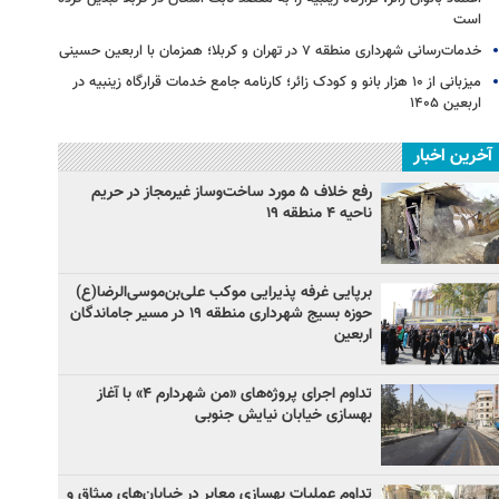
است
خدمات‌رسانی شهرداری منطقه ۷ در تهران و کربلا؛ همزمان با اربعین حسینی
میزبانی از ۱۰ هزار بانو و کودک زائر؛ کارنامه جامع خدمات قرارگاه زینبیه در
اربعین ۱۴۰۵
آخرین اخبار
رفع خلاف ۵ مورد ساخت‌وساز غیرمجاز در حریم
ناحیه ۴ منطقه ۱۹
برپایی غرفه پذیرایی موکب علی‌بن‌موسی‌الرضا(ع)
حوزه بسیج شهرداری منطقه ۱۹ در مسیر جاماندگان
اربعین
تداوم اجرای پروژه‌های «من شهردارم ۴» با آغاز
بهسازی خیابان نیایش جنوبی
تداوم عملیات بهسازی معابر در خیابان‌های میثاق و