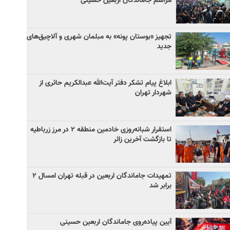
مراسم جاماندگان اربعین حسینی
تجهیز «بوستان پونه» به مبلمان شهری و آلاچیق‌های
جدید
ابلاغ پیام تشکر دفتر آیت‌الله عبدالکریم حائری از
شهردار تهران
استقرار شبانه‌روزی خادمین منطقه ۲ در مرز زرباطیه
تا بازگشت آخرین زائر
تمهیدات جاماندگان اربعین در قبله تهران امسال ۲
برابر شد
آیین پیاده‌روی جاماندگان اربعین حسینی