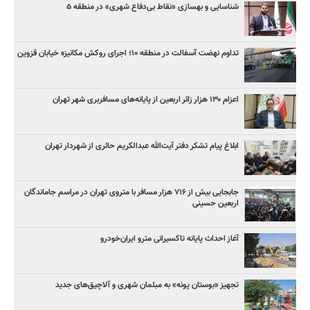
شناسایی و بهسازی «نقاط بی‌دفاع شهری» در منطقه ۵
تداوم نهضت آسفالت در منطقه ۱۰؛ اجرای روکش مکانیزه خیابان قزوین
اعزام ۱۳۰ هزار زائر اربعین از پایانه‌های مسافربری شهر تهران
ابلاغ پیام تشکر دفتر آیت‌الله عبدالکریم حائری از شهردار تهران
جابجایی بیش از ۷۱۶ هزار مسافر با متروی تهران در مراسم جاماندگان
اربعین حسینی
آغاز احداث پایانه تاکسیرانی مترو ایران‌خودرو
تجهیز «بوستان پونه» به مبلمان شهری و آلاچیق‌های جدید