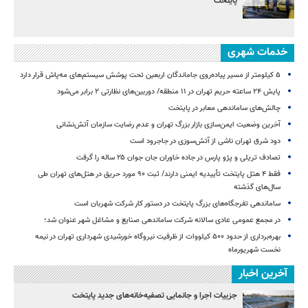
پایتخت
خدمات شهری
۵ کیلومتر از مسیر پیاده‌روی جاماندگان اربعین تحت پوشش سیستم‌های مه‌پاش قرار دارد
پایش ۲۴ ساعته حریم تهران در ۱۱ منطقه/ دوربین‌های نظارتی ۲ برابر می‌شود
چالش‌های ساماندهی معابر در پایتخت
آخرین وضعیت ایمن‌سازی بازار بزرگ تهران و عدم رضایت سازمان آتش‌نشانی
دود شرق تهران ناشی از آتش‌سوزی در جاجرود است
تصادف تریلی و پژو پارس در جاده خاوران جان جوان ۲۵ ساله را گرفت
فقط ۴ هتل پایتخت تأییدیه ایمنی دارند/ ثبت ۹۰ مورد حریق در هتل‌های تهران طی
سال‌های گذشته
ساماندهی تفرجگاه‌های بزرگ پایتخت در دستور کار شرکت شهربان است
در مجمع عمومی عادی سالانه شرکت ساماندهی صنایع و مشاغل شهر عنوان شد؛
بهره‌برداری از حدود ۵۰۰ کیلووات از ظرفیت نیروگاه خورشیدی شهرداری تهران در نیمه
نخست شهریورماه
آخرین اخبار
جزییات اجرا و جانمایی تصفیه‌خانه‌های جدید پایتخت