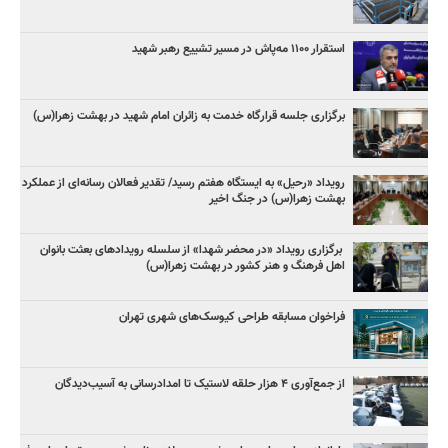
استقرار ۱۱۰۰ مه‌پاش در مسیر تشییع رهبر شهید
برگزاری جلسه قرارگاه خدمت به زائران امام شهید در بهشت زهرا(س)
رویداد «رحیل» به ایستگاه هفتم رسید/ تقدیر فعالان رسانه‌ای از عملکرد
بهشت زهرا(س) در جنگ اخیر
برگزاری رویداد «در محضر شهدا» از سلسله رویدادهای بعثت بانوان
اهل فرهنگ و هنر کشور در بهشت زهرا(س)
فراخوان مسابقه طراحی کیوسک‌های شهری تهران
از جمع‌آوری ۴ هزار حلقه لاستیک تا امدادرسانی به آسیب‌دیدگان