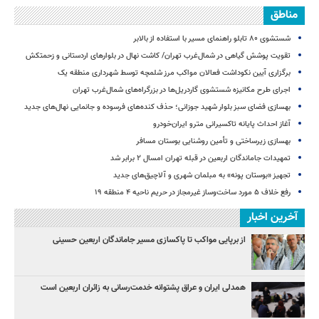
مناطق
شستشوی ۸۰ تابلو راهنمای مسیر با استفاده از بالابر
تقویت پوشش گیاهی در شمال‌غرب تهران/ کاشت نهال در بلوارهای اردستانی و زحمتکش
برگزاری آیین نکوداشت فعالان مواکب مرز شلمچه توسط شهرداری منطقه یک
اجرای طرح مکانیزه شستشوی گاردریل‌ها در بزرگراه‌های شمال‌غرب تهران
بهسازی فضای سبز بلوار شهید جوزانی؛ حذف کنده‌های فرسوده و جانمایی نهال‌های جدید
آغاز احداث پایانه تاکسیرانی مترو ایران‌خودرو
بهسازی زیرساختی و تأمین روشنایی بوستان مسافر
تمهیدات جاماندگان اربعین در قبله تهران امسال ۲ برابر شد
تجهیز «بوستان پونه» به مبلمان شهری و آلاچیق‌های جدید
رفع خلاف ۵ مورد ساخت‌وساز غیرمجاز در حریم ناحیه ۴ منطقه ۱۹
آخرین اخبار
از برپایی مواکب تا پاکسازی مسیر جاماندگان اربعین حسینی
همدلی ایران و عراق پشتوانه خدمت‌رسانی به زائران اربعین است