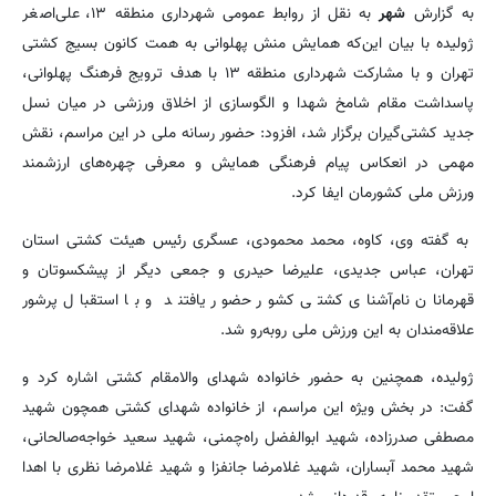
به گزارش
شهر
به نقل از روابط عمومی شهرداری منطقه ۱۳، علی‌اصغر
ژولیده با بیان این‌که همایش منش پهلوانی به همت کانون بسیج کشتی
تهران و با مشارکت شهرداری منطقه ۱۳ با هدف ترویج فرهنگ پهلوانی،
پاسداشت مقام شامخ شهدا و الگوسازی از اخلاق ورزشی در میان نسل
جدید کشتی‌گیران برگزار شد، افزود: حضور رسانه ملی در این مراسم، نقش
مهمی در انعکاس پیام فرهنگی همایش و معرفی چهره‌های ارزشمند
ورزش ملی کشورمان ایفا کرد.
به گفته وی، کاوه، محمد محمودی، عسگری رئیس هیئت کشتی استان
تهران، عباس جدیدی، علیرضا حیدری و جمعی دیگر از پیشکسوتان و
قهرمانان نام‌آشنای کشتی کشور حضور یافتند و با استقبال پرشور
علاقه‌مندان به این ورزش ملی روبه‌رو شد.
ژولیده، همچنین به حضور خانواده شهدای والامقام کشتی اشاره کرد و
گفت: در بخش ویژه این مراسم، از خانواده شهدای کشتی همچون شهید
مصطفی صدرزاده، شهید ابوالفضل راه‌چمنی، شهید سعید خواجه‌صالحانی،
شهید محمد آبساران، شهید غلامرضا جانفزا و شهید غلامرضا نظری با اهدا