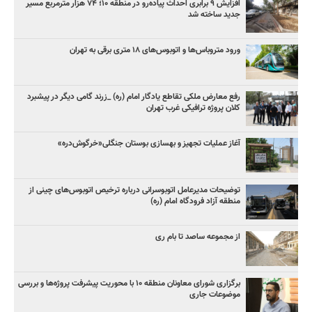
افزایش ۹ برابری احداث پیاده‌رو در منطقه ۱۰؛ ۷۴ هزار مترمربع مسیر
جدید ساخته شد
ورود متروباس‌ها و اتوبوس‌های ۱۸ متری برقی به تهران
رفع معارض ملکی تقاطع یادگار امام (ره) _زرند گامی دیگر در پیشبرد
کلان پروژه‌ ترافیکی غرب تهران
آغاز عملیات تجهیز و بهسازی بوستان جنگلی«خرگوش‌دره»
توضیحات مدیرعامل اتوبوسرانی درباره ترخیص اتوبوس‌های چینی از
منطقه آزاد فرودگاه امام (ره)
از مجموعه ساصد تا بام ری
برگزاری شورای معاونان منطقه ۱۰ با محوریت پیشرفت پروژه‌ها و بررسی
موضوعات جاری