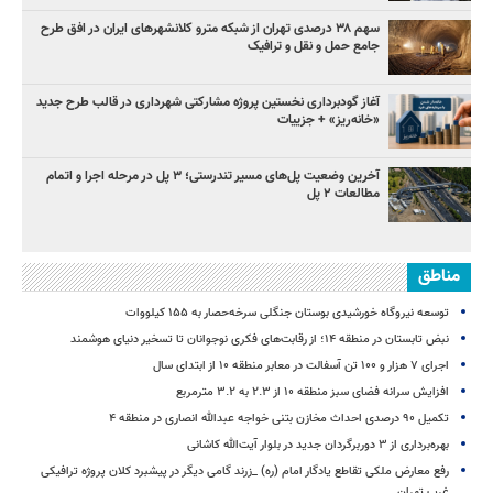
سهم ۳۸ درصدی تهران از شبکه مترو کلانشهرهای ایران در افق طرح
جامع حمل و نقل و ترافیک
آغاز گودبرداری نخستین پروژه مشارکتی شهرداری در قالب طرح جدید
«خانه‌ریز» + جزییات
آخرین وضعیت پل‌های مسیر تندرستی؛ ۳ پل در مرحله اجرا و اتمام
مطالعات ۲ پل
مناطق
توسعه نیروگاه خورشیدی بوستان جنگلی سرخه‌حصار به ۱۵۵ کیلووات
نبض تابستان در منطقه ۱۴؛ از رقابت‌های فکری نوجوانان تا تسخیر دنیای هوشمند
اجرای ۷ هزار و ۱۰۰ تن آسفالت در معابر منطقه ۱۰ از ابتدای سال
افزایش سرانه فضای سبز منطقه ۱۰ از ۲.۳ به ۳.۲ مترمربع
تکمیل ۹۰ درصدی احداث مخازن بتنی خواجه عبدالله انصاری در منطقه ۴
بهره‌برداری از ۳ دوربرگردان جدید در بلوار آیت‌الله کاشانی
رفع معارض ملکی تقاطع یادگار امام (ره) _زرند گامی دیگر در پیشبرد کلان پروژه‌ ترافیکی
غرب تهران