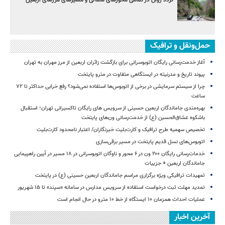
تردد روان در تمامی محورهای شمالی و مسیرهای مرزهای اربعین
حمل‌ونقل و ترافیک
آغاز خدمت‌رسانی رایگان اتوبوسرانی برای بازگشت زائران اربعین از مرز مهران به تهران
پیوند تاریخ و مدرنیته در ایستگاهی متفاوت در مترو پایتخت
چرا از سیستم سرمایشی در برخی از اتوبوس‌ها استفاده نمی‌شود؟ رفع خرابی حداکثر تا ۷۲
ساعت
بهره‌مندی جاماندگان اربعین حسینی از سرویس‌ های رایگان تاکسیرانی تهران؛ استقبال
باشکوه عشاق‌الحسین (ع) از خدمت‌رسانی ون‌های پایتخت
تخصیص سهمیه طرح ترافیک و کارت‌بلیت خبرنگاران/ اعتبار نامحدود کارت‌بلیت
اتوبوس‌های نسل قدیم پایتخت در مسیر برقی‌سازی
خدمات‌رسانی رایگان ۲۰۰ ون در ۶ محور و ناوگان اتوبوسرانی در ۱۸ مسیر در آیین راهپیمایی
جاماندگان اربعین + جزییات
تمهیدات ترافیکی ویژه برگزاری مراسم جاماندگان اربعین حسینی (ع) در پایتخت
تمدید مهلت ثبت درخواست استفاده از سرویس مدارس در سامانه «سپند» تا ۱۵ شهریور
عملیات احداث همزمان ۱۰ ایستگاه از خط ۱۰ مترو در حال انجام است
آخرین اخبار