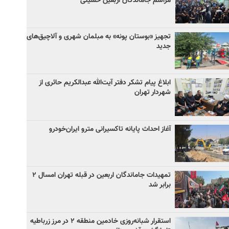
مراسم جاماندگان اربعین حسینی
تجهیز «بوستان پونه» به مبلمان شهری و آلاچیق‌های
جدید
ابلاغ پیام تشکر دفتر آیت‌الله عبدالکریم حائری از
شهردار تهران
آغاز احداث پایانه تاکسیرانی مترو ایران‌خودرو
تمهیدات جاماندگان اربعین در قبله تهران امسال ۲
برابر شد
استقرار شبانه‌روزی خادمین منطقه ۲ در مرز زرباطیه