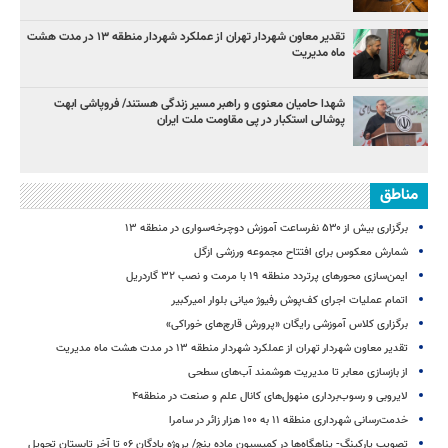
تقدیر معاون شهردار تهران از عملکرد شهردار منطقه ۱۳ در مدت هشت
ماه مدیریت
شهدا حامیان معنوی و راهبر مسیر زندگی هستند/ فروپاشی ابهت
پوشالی استکبار در پی مقاومت ملت ایران
مناطق
برگزاری بیش از ۵۳۰ نفرساعت آموزش دوچرخه‌سواری در منطقه ۱۳
شمارش معکوس برای افتتاح مجموعه ورزشی ازگل
ایمن‌سازی محورهای پرتردد منطقه ۱۹ با مرمت و نصب ۳۲ گاردریل
اتمام عملیات اجرای کف‌پوش رفیوژ میانی بلوار امیرکبیر
برگزاری کلاس آموزشی رایگان «پرورش قارچ‌های خوراکی»
تقدیر معاون شهردار تهران از عملکرد شهردار منطقه ۱۳ در مدت هشت ماه مدیریت
از بازسازی معابر تا مدیریت هوشمند آب‌های سطحی
لایروبی و رسوب‌برداری منهول‌های کانال علم و صنعت در منطقه۴
خدمت‌رسانی شهرداری منطقه ۱۱ به ۱۰۰ هزار زائر در سامرا
تصویب پارکینگ- پناهگاه‌ها در کمیسیون ماده پنج/ پروژه پادگان ۰۶ تا آخر تابستان تحویل