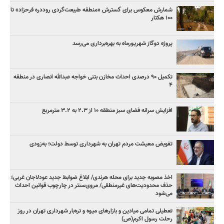
شمارش معکوس برای گسترش «منطقه طبیعت‌گردی روددره فرحزاد» تا
۱۰۰ هکتار
پروژه دوگاز شهریورماه به بهره‌برداری می‌رسد
تکمیل ۹۰ درصدی احداث مخازن بتنی خواجه عبدالله انصاری در منطقه
۴
افزایش سرانه فضای سبز منطقه ۱۰ از ۲.۳ به ۳.۲ مترمربع
تفویض معیشت مردم تهران به شهرداری توسط دولت؛ به‌زودی
اخذ مصوبه جدید برای محله هرندی/ ابلاغ ضوابط جدید عودلاجان غربی؛
حذف محدودیت‌های غیرمنطقی/ مروی‌سنتر در چارچوب قوانین احداث
می‌شود
تعطیلی تمامی میادین و بازارهای میوه و تره‌بار شهرداری تهران در روز
رحلت رسول اکرم(ص)