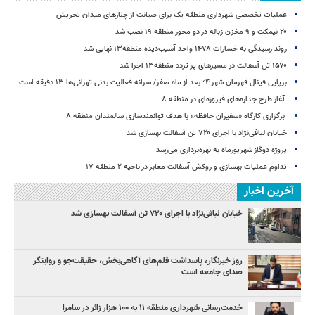
عملیات تخصصی شهرداری منطقه یک برای صیانت از چنارهای میدان تجریش
۲۰ نیمکت و ۹ مخزن زباله در دو محور منطقه ۱۹ نصب شد
روند رسیدگی به خسارات ۱۴۷۸ واحد آسیب‌دیده منطقه۱۳ نهایی شد
۱۵۷۰ تن آسفالت در مسیرهای پر تردد منطقه۱۳ اجرا شد
برپایی فینال قهرمان شهر ۴؛ بعد از ماه صفر/ سرانه فعالیت بدنی تهرانی‌ها ۱۳ دقیقه است
آغاز طرح جداره‌های فیروزه‌ای در منطقه ۸
برگزاری کارگاه «سفیران حافظه» با هدف توانمندسازی سالمندان منطقه ۸
خیابان لبافی‌نژاد با اجرای ۷۲۰ تن آسفالت بهسازی شد
پروژه دوگاز شهریورماه به بهره‌برداری می‌رسد
تداوم عملیات بهسازی و روکش آسفالت معابر در ناحیه ۲ منطقه ۱۷
آخرین اخبار
خیابان لبافی‌نژاد با اجرای ۷۲۰ تن آسفالت بهسازی شد
روز خبرنگار، پاسداشت قلم‌های آگاهی‌بخش، حقیقت‌جو و روایتگر
صدای جامعه است
خدمت‌رسانی شهرداری منطقه ۱۱ به ۱۰۰ هزار زائر در سامرا