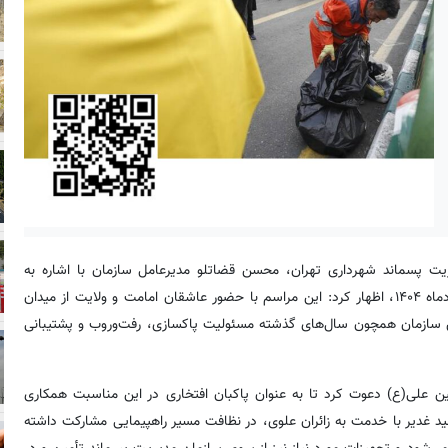
یریت پسماند شهرداری تهران، محسن قضاتلو مدیرعامل سازمان با اشاره به
برگزاری باشکوه مراسم مهمانی ۱۰ کیلومتری غدیر در روز شنبه ۲۴ خردادماه ۱۴۰۴، اظهار کرد: این مراسم با حضور عاشقان امامت و ولایت از میدان
 ساعت ۱۶ تا ۲۲ برگزار خواهد شد و این سازمان همچون سال‌های گذشته مسئولیت پاکسازی، رفت‌وروب و پشتیبانی
منین علی(ع) دعوت کرد تا به عنوان پاکبان افتخاری در این مناسبت همکاری
ید غدیر با خدمت به زائران علوی، در نظافت مسیر راهپیمایی مشارکت داشته