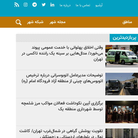
آرشيو
تماس با ما
درباره ما
مناطق
مجله شهر
شبکه شهر
پربازدیدترین
وقتی اخلاق پهلوانی با خدمت عمومی پیوند
می‌خورد/ مدال‌هایی بر سینه یک راننده تاکسی در
تهران
توضیحات مدیرعامل اتوبوسرانی درباره ترخیص
اتوبوس‌های چینی از منطقه آزاد فرودگاه امام (ره)
برگزاری آیین نکوداشت فعالان مواکب مرز شلمچه
توسط شهرداری منطقه یک
تقویت پوشش گیاهی در شمال‌غرب تهران/ کاشت
نهال در بلوارهای اردستانی و زحمتکش