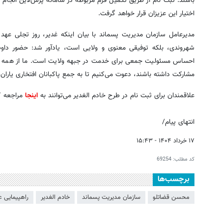
باشند. ثبت‌ نام از طریق تکمیل فرم مربوطه در سامانه پرس‌لاین انجام 
اختیار این عزیزان قرار خواهد گرفت.
مدیرعامل سازمان مدیریت پسماند با بیان اینکه غدیر، روز تجلی عه
شهروندی، بلکه توفیقی معنوی و ولایی است، یادآور شد: حضور داوط
احساس مسئولیت جمعی برای خدمت در جبهه ولایت است. ما از همه کسا
مشارکت داشته باشند، دعوت می‌کنیم تا به جمع پاکبانان افتخاری یاران 
علاقمندان برای ثبت نام در طرح خادم الغدیر می‌توانند به
اینجا
مراجعه ک
انتهای پیام/
۱۷ خرداد ۱۴۰۴ - ۱۵:۴۳
کد مطلب:
69254
برچسب‌ها
محسن قضاتلو
سازمان مديريت پسماند
خادم الغدیر
راهپیمایی ع