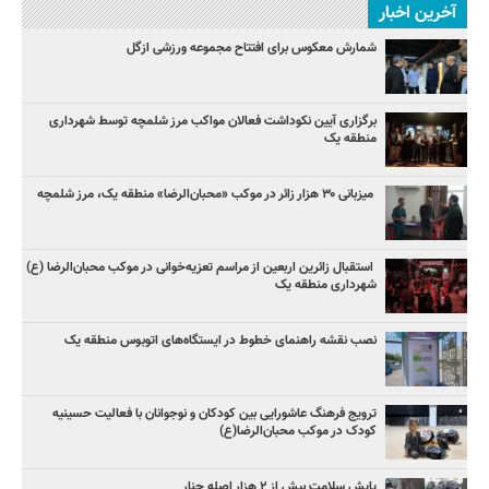
آخرین اخبار
شمارش معکوس برای افتتاح مجموعه ورزشی ازگل
برگزاری آیین نکوداشت فعالان مواکب مرز شلمچه توسط شهرداری
منطقه یک
میزبانی ۳۰ هزار زائر در موکب «محبان‌الرضا» منطقه یک، مرز شلمچه
استقبال زائرین اربعین از مراسم تعزیه‌خوانی در موکب محبان‌الرضا (ع)
شهرداری منطقه یک
نصب نقشه راهنمای خطوط ‌در ایستگاه‌های اتوبوس منطقه یک
ترویج فرهنگ عاشورایی بین کودکان و نوجوانان با فعالیت حسینیه
کودک در موکب محبان‌الرضا(ع)
پایش سلامت بیش از ۲ هزار اصله چنار