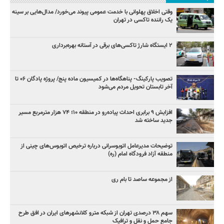
وقتی اخلاق پهلوانی با خدمت عمومی پیوند می‌خورد/ مدال‌هایی بر سینه
یک راننده تاکسی در تهران
۲ ایستگاه شارژ تاکسی‌های برقی در آستانه بهره‌برداری
تصویب پارکینگ- پناهگاه‌ها در کمیسیون ماده پنج/ پروژه پادگان ۰۶ تا
آخر تابستان تحویل مردم می‌شود
افزایش ۹ برابری احداث پیاده‌رو در منطقه ۱۰؛ ۷۴ هزار مترمربع مسیر
جدید ساخته شد
توضیحات مدیرعامل اتوبوسرانی درباره ترخیص اتوبوس‌های چینی از
منطقه آزاد فرودگاه امام (ره)
از مجموعه ساصد تا بام ری
سهم ۳۸ درصدی تهران از شبکه مترو کلانشهرهای ایران در افق طرح
جامع حمل و نقل و ترافیک