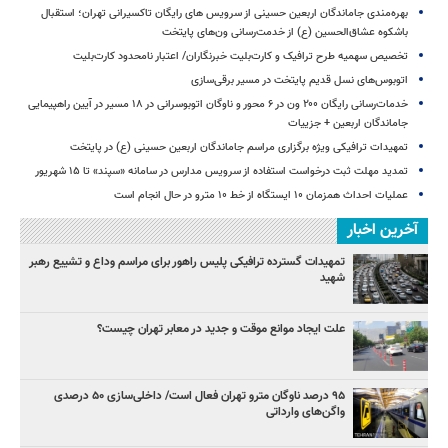
بهره‌مندی جاماندگان اربعین حسینی از سرویس‌ های رایگان تاکسیرانی تهران؛ استقبال
باشکوه عشاق‌الحسین (ع) از خدمت‌رسانی ون‌های پایتخت
تخصیص سهمیه طرح ترافیک و کارت‌بلیت خبرنگاران/ اعتبار نامحدود کارت‌بلیت
اتوبوس‌های نسل قدیم پایتخت در مسیر برقی‌سازی
خدمات‌رسانی رایگان ۲۰۰ ون در ۶ محور و ناوگان اتوبوسرانی در ۱۸ مسیر در آیین راهپیمایی
جاماندگان اربعین + جزییات
تمهیدات ترافیکی ویژه برگزاری مراسم جاماندگان اربعین حسینی (ع) در پایتخت
تمدید مهلت ثبت درخواست استفاده از سرویس مدارس در سامانه «سپند» تا ۱۵ شهریور
عملیات احداث همزمان ۱۰ ایستگاه از خط ۱۰ مترو در حال انجام است
آخرین اخبار
تمهیدات گسترده ترافیکی پلیس راهور برای مراسم وداع و تشییع رهبر
شهید
علت ایجاد موانع موقت و جدید در معابر تهران چیست؟
۹۵ درصد ناوگان مترو تهران فعال است/ داخلی‌سازی ۵۰ درصدی
واگن‌های وارداتی