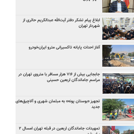
ابلاغ پیام تشکر دفتر آیت‌الله عبدالکریم حائری از
شهردار تهران
آغاز احداث پایانه تاکسیرانی مترو ایران‌خودرو
جابجایی بیش از ۷۱۶ هزار مسافر با متروی تهران در
مراسم جاماندگان اربعین حسینی
تجهیز «بوستان پونه» به مبلمان شهری و آلاچیق‌های
جدید
تمهیدات جاماندگان اربعین در قبله تهران امسال ۲