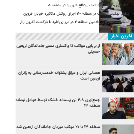
شناسایی و بهسازی «نقاط بی‌دفاع شهری» در منطقه ۵
تداوم نهضت آسفالت در منطقه ۱۰؛ اجرای روکش مکانیزه خیابان قزوین
استقرار شبانه‌روزی خادمین منطقه ۲ در مرز زرباطیه تا بازگشت آخرین زائر
آخرین اخبار
از برپایی مواکب تا پاکسازی مسیر جاماندگان اربعین
حسینی
همدلی ایران و عراق پشتوانه خدمت‌رسانی به زائران
اربعین است
جمع‌آوری ۲.۸ تن پسماند خشک توسط عوامل نوماند
منطقه ۱۳
منطقه ۱۳ با ۲۰ موکب میزبان جاماندگان اربعین شد