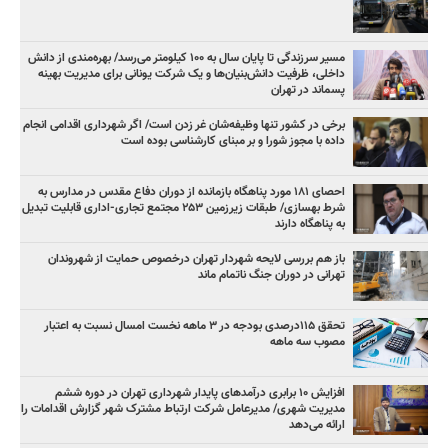
مسیر سرزندگی تا پایان سال به ۱۰۰ کیلومتر می‌رسد/ بهره‌مندی از دانش
داخلی، ظرفیت دانش‌بنیان‌ها و یک شرکت یونانی برای مدیریت بهینه
پسماند در تهران
برخی در کشور تنها وظیفه‌شان غر زدن است/ اگر شهرداری اقدامی انجام
داده با مجوز شورا و بر مبنای کارشناسی بوده است
احصای ۱۸۱ مورد پناهگاه بازمانده از دوران دفاع مقدس در مدارس به
شرط بهسازی/ طبقات زیرزمین ۲۵۳ مجتمع تجاری-اداری قابلیت تبدیل
به پناهگاه دارند
باز هم بررسی لایحه شهردار تهران درخصوص حمایت از شهروندان
تهرانی در دوران جنگ ناتمام ماند
تحقق ۱۱۵درصدی بودجه در ۳ ماهه نخست امسال نسبت به اعتبار
مصوب سه ماهه
افزایش ۱۰ برابری درآمدهای پایدار شهرداری تهران در دوره ششم
مدیریت شهری/ مدیرعامل شرکت ارتباط مشترک شهر گزارش اقدامات را
ارائه می‌دهد