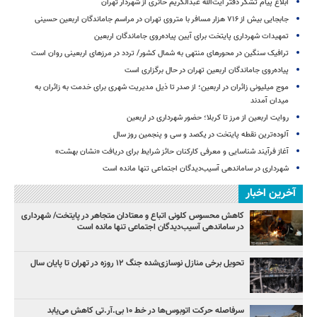
ابلاغ پیام تشکر دفتر آیت‌الله عبدالکریم حائری از شهردار تهران
جابجایی بیش از ۷۱۶ هزار مسافر با متروی تهران در مراسم جاماندگان اربعین حسینی
تمهیدات شهرداری پایتخت برای آیین پیاده‌روی جاماندگان اربعین
ترافیک سنگین در محورهای منتهی به شمال کشور/ تردد در مرزهای اربعینی روان است
پیاده‌روی جاماندگان اربعین تهران در حال برگزاری است
موج میلیونی زائران در اربعین؛ از صدر تا ذیل مدیریت شهری برای خدمت به زائران به
میدان آمدند
روایت اربعین از مرز تا کربلا؛ حضور شهرداری در اربعین
آلوده‌ترین نقطه پایتخت در یکصد و سی‌ و پنجمین روز سال
آغاز فرآیند شناسایی و معرفی کارکنان حائز شرایط برای دریافت «نشان بهشت»
شهرداری در ساماندهی آسیب‌دیدگان اجتماعی تنها مانده است
آخرین اخبار
کاهش محسوس کلونی اتباع و معتادان متجاهر در پایتخت/ شهرداری
در ساماندهی آسیب‌دیدگان اجتماعی تنها مانده است
تحویل برخی منازل نوسازی‌شده جنگ ۱۲ روزه در تهران تا پایان سال
سرفاصله حرکت اتوبوس‌ها در خط ۱۰ بی‌.آر.تی کاهش می‌یابد