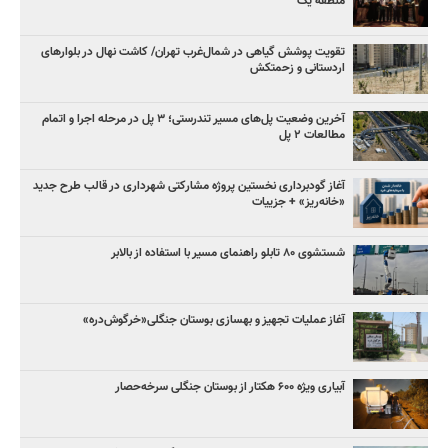
منطقه یک
تقویت پوشش گیاهی در شمال‌غرب تهران/ کاشت نهال در بلوارهای
اردستانی و زحمتکش
آخرین وضعیت پل‌های مسیر تندرستی؛ ۳ پل در مرحله اجرا و اتمام
مطالعات ۲ پل
آغاز گودبرداری نخستین پروژه مشارکتی شهرداری در قالب طرح جدید
«خانه‌ریز» + جزییات
شستشوی ۸۰ تابلو راهنمای مسیر با استفاده از بالابر
آغاز عملیات تجهیز و بهسازی بوستان جنگلی«خرگوش‌دره»
آبیاری ویژه ۶۰۰ هکتار از بوستان جنگلی سرخه‌حصار