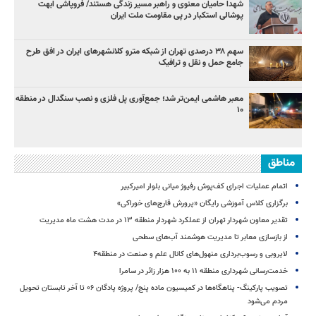
شهدا حامیان معنوی و راهبر مسیر زندگی هستند/ فروپاشی ابهت
پوشالی استکبار در پی مقاومت ملت ایران
سهم ۳۸ درصدی تهران از شبکه مترو کلانشهرهای ایران در افق طرح
جامع حمل و نقل و ترافیک
معبر هاشمی ایمن‌تر شد؛ جمع‌آوری پل فلزی و نصب سنگدال در منطقه
۱۰
مناطق
اتمام عملیات اجرای کف‌پوش رفیوژ میانی بلوار امیرکبیر
برگزاری کلاس آموزشی رایگان «پرورش قارچ‌های خوراکی»
تقدیر معاون شهردار تهران از عملکرد شهردار منطقه ۱۳ در مدت هشت ماه مدیریت
از بازسازی معابر تا مدیریت هوشمند آب‌های سطحی
لایروبی و رسوب‌برداری منهول‌های کانال علم و صنعت در منطقه۴
خدمت‌رسانی شهرداری منطقه ۱۱ به ۱۰۰ هزار زائر در سامرا
تصویب پارکینگ- پناهگاه‌ها در کمیسیون ماده پنج/ پروژه پادگان ۰۶ تا آخر تابستان تحویل
مردم می‌شود