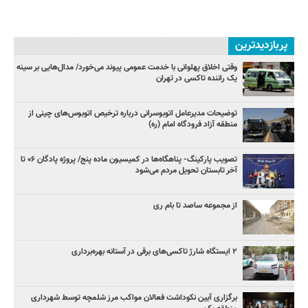
پربازدیدترین
وقتی اخلاق پهلوانی با خدمت عمومی پیوند می‌خورد/ مدال‌هایی بر سینه
یک راننده تاکسی در تهران
توضیحات مدیرعامل اتوبوسرانی درباره ترخیص اتوبوس‌های چینی از
منطقه آزاد فرودگاه امام (ره)
تصویب پارکینگ- پناهگاه‌ها در کمیسیون ماده پنج/ پروژه پادگان ۰۶ تا
آخر تابستان تحویل مردم می‌شود
از مجموعه ساصد تا بام ری
۲ ایستگاه شارژ تاکسی‌های برقی در آستانه بهره‌برداری
برگزاری آیین نکوداشت فعالان مواکب مرز شلمچه توسط شهرداری