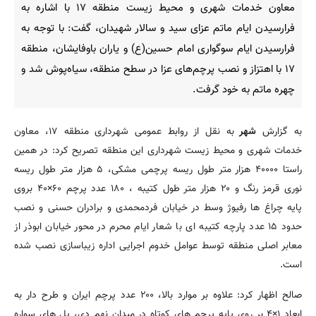
معاون خدمات شهری و محیط زیست منطقه ۱۷ با اشاره به
فرارسیدن ایام ماتم عزای سید و سالار شهیدان، گفت: با توجه به
فرارسیدن ایام سوگواری امام حسین(ع) و یاران باوفایشان، منطقه
۱۷ با اهتزاز و نصب پرچم‌های عزا در سطح منطقه، سیاه‌پوش شد و
چهره ماتم به خود گرفت.
به گزارش
شهر
به نقل از روابط عمومی شهرداری‌ منطقه ۱۷، معاون
خدمات شهری و محیط زیست شهرداری این منطقه تصریح کرد: در همین
راستا ۴۰۰۰۰ هزار متر طول ریسه پرچمی مشکی، ۵ هزار متر طول ریسه
نوری قرمز رنگ و ۲۰ هزار متر طول کتیبه ، ۱۸۰ عدد پرچم ۶۰×۴۰ بروی
پایه چراغ ها رفیوژ وسط در خیابان فردمحمدی و برادران حسنی و نصب
حدود ۱۵ عدد پارچه کتیبه ای با شعار ایام محرم در محور خیابان ابوذر از
معابر اصلی منطقه توسط عوامل خدوم اجرایی اداره زیباسازی نصب شده
است.
صالح اظهار کرد: علاوه بر موارد بالا، ۲۰۰ عدد پرچم ایران و طرح دار به
ابعاد ۱×۴ بر روی پایه پرچم های کوتاه در میدان نهم دی، پل های سواره