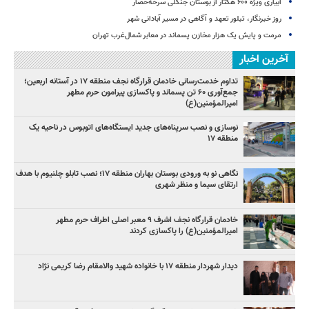
آبیاری ویژه ۶۰۰ هکتار از بوستان جنگلی سرخه‌حصار
روز خبرنگار، تبلور تعهد و آگاهی در مسیر آبادانی شهر
مرمت و پایش یک هزار مخازن پسماند در معابر شمال‌غرب تهران
آخرین اخبار
تداوم خدمت‌رسانی خادمان قرارگاه نجف منطقه ۱۷ در آستانه اربعین؛
جمع‌آوری ۶۰ تن پسماند و پاکسازی پیرامون حرم مطهر
امیرالمؤمنین(ع)
نوسازی و نصب سرپناه‌های جدید ایستگاه‌های اتوبوس در ناحیه یک
منطقه ۱۷
نگاهی نو به ورودی بوستان بهاران منطقه ۱۷؛ نصب تابلو چلنیوم با هدف
ارتقای سیما و منظر شهری
خادمان قرارگاه نجف اشرف ۹ معبر اصلی اطراف حرم مطهر
امیرالمؤمنین(ع) را پاکسازی کردند
دیدار شهردار منطقه ۱۷ با خانواده شهید والامقام رضا کریمی نژاد