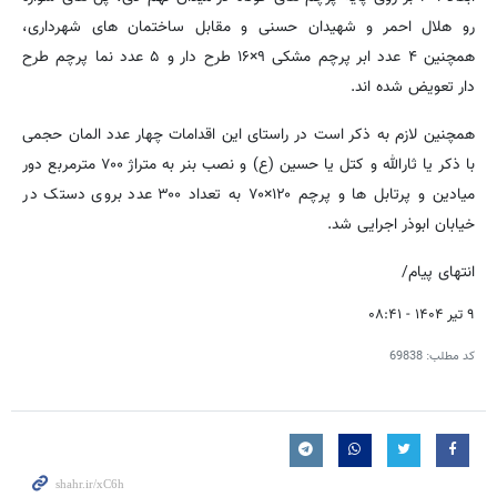
رو هلال احمر و شهیدان حسنی و مقابل ساختمان های شهرداری،
همچنین ۴ عدد ابر پرچم مشکی ۹×۱۶ طرح دار و ۵ عدد نما پرچم طرح
دار تعویض شده اند.
همچنین لازم به ذکر است در راستای این اقدامات چهار عدد المان حجمی
با ذکر یا ثارالله و کتل یا حسین (ع) و نصب بنر به متراژ ۷۰۰ مترمربع دور
میادین و پرتابل ها و پرچم ۱۲۰×۷۰ به تعداد ۳۰۰ عدد بروی دستک در
خیابان ابوذر اجرایی شد.
انتهای پیام/
۹ تیر ۱۴۰۴ - ۰۸:۴۱
کد مطلب:
69838