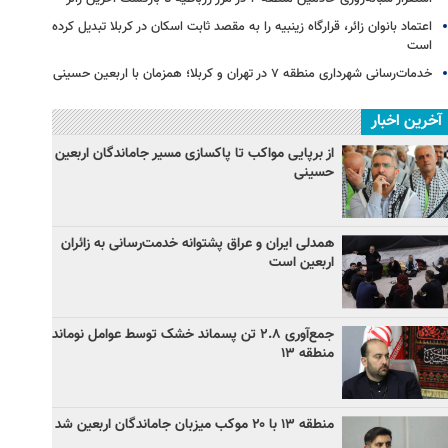
اعتماد بانوان زائر، قرارگاه زینبیه را به مقصد ثابت اسکان در کربلا تبدیل کرده
است
خدمات‌رسانی شهرداری منطقه ۷ در تهران و کربلا؛ همزمان با اربعین حسینی
آخرین اخبار
از برپایی مواکب تا پاکسازی مسیر جاماندگان اربعین
حسینی
همدلی ایران و عراق پشتوانه خدمت‌رسانی به زائران
اربعین است
جمع‌آوری ۲.۸ تن پسماند خشک توسط عوامل نوماند
منطقه ۱۳
منطقه ۱۳ با ۲۰ موکب میزبان جاماندگان اربعین شد