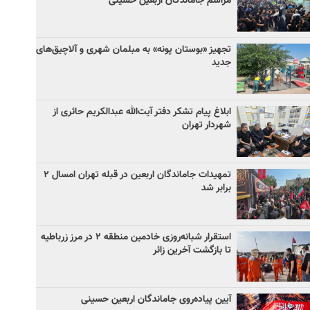
مراسم جاماندگان اربعین حسینی
تجهیز «بوستان پونه» به مبلمان شهری و آلاچیق‌های
جدید
ابلاغ پیام تشکر دفتر آیت‌الله عبدالکریم حائری از
شهردار تهران
تمهیدات جاماندگان اربعین در قبله تهران امسال ۲
برابر شد
استقرار شبانه‌روزی خادمین منطقه ۲ در مرز زرباطیه
تا بازگشت آخرین زائر
آیین پیاده‌روی جاماندگان اربعین حسینی