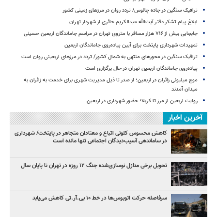
ترافیک سنگین در جاده چالوس/ تردد روان در مرزهای زمینی کشور
ابلاغ پیام تشکر دفتر آیت‌الله عبدالکریم حائری از شهردار تهران
جابجایی بیش از ۷۱۶ هزار مسافر با متروی تهران در مراسم جاماندگان اربعین حسینی
تمهیدات شهرداری پایتخت برای آیین پیاده‌روی جاماندگان اربعین
ترافیک سنگین در محورهای منتهی به شمال کشور/ تردد در مرزهای اربعینی روان است
پیاده‌روی جاماندگان اربعین تهران در حال برگزاری است
موج میلیونی زائران در اربعین؛ از صدر تا ذیل مدیریت شهری برای خدمت به زائران به
میدان آمدند
روایت اربعین از مرز تا کربلا؛ حضور شهرداری در اربعین
آخرین اخبار
کاهش محسوس کلونی اتباع و معتادان متجاهر در پایتخت/ شهرداری
در ساماندهی آسیب‌دیدگان اجتماعی تنها مانده است
تحویل برخی منازل نوسازی‌شده جنگ ۱۲ روزه در تهران تا پایان سال
سرفاصله حرکت اتوبوس‌ها در خط ۱۰ بی‌.آر.تی کاهش می‌یابد