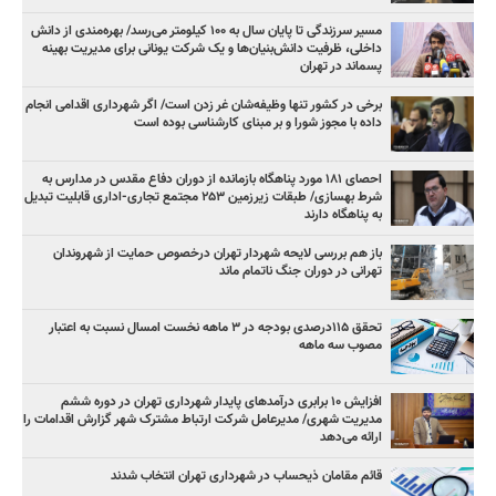
مسیر سرزندگی تا پایان سال به ۱۰۰ کیلومتر می‌رسد/ بهره‌مندی از دانش
داخلی، ظرفیت دانش‌بنیان‌ها و یک شرکت یونانی برای مدیریت بهینه
پسماند در تهران
برخی در کشور تنها وظیفه‌شان غر زدن است/ اگر شهرداری اقدامی انجام
داده با مجوز شورا و بر مبنای کارشناسی بوده است
احصای ۱۸۱ مورد پناهگاه بازمانده از دوران دفاع مقدس در مدارس به
شرط بهسازی/ طبقات زیرزمین ۲۵۳ مجتمع تجاری-اداری قابلیت تبدیل
به پناهگاه دارند
باز هم بررسی لایحه شهردار تهران درخصوص حمایت از شهروندان
تهرانی در دوران جنگ ناتمام ماند
تحقق ۱۱۵درصدی بودجه در ۳ ماهه نخست امسال نسبت به اعتبار
مصوب سه ماهه
افزایش ۱۰ برابری درآمدهای پایدار شهرداری تهران در دوره ششم
مدیریت شهری/ مدیرعامل شرکت ارتباط مشترک شهر گزارش اقدامات را
ارائه می‌دهد
قائم مقامان ذیحساب در شهرداری تهران انتخاب شدند