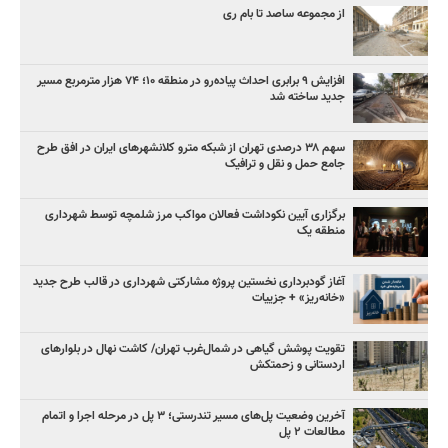
از مجموعه ساصد تا بام ری
افزایش ۹ برابری احداث پیاده‌رو در منطقه ۱۰؛ ۷۴ هزار مترمربع مسیر
جدید ساخته شد
سهم ۳۸ درصدی تهران از شبکه مترو کلانشهرهای ایران در افق طرح
جامع حمل و نقل و ترافیک
برگزاری آیین نکوداشت فعالان مواکب مرز شلمچه توسط شهرداری
منطقه یک
آغاز گودبرداری نخستین پروژه مشارکتی شهرداری در قالب طرح جدید
«خانه‌ریز» + جزییات
تقویت پوشش گیاهی در شمال‌غرب تهران/ کاشت نهال در بلوارهای
اردستانی و زحمتکش
آخرین وضعیت پل‌های مسیر تندرستی؛ ۳ پل در مرحله اجرا و اتمام
مطالعات ۲ پل