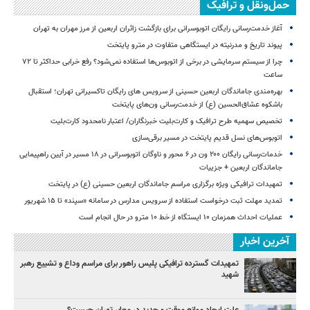
حمل‌ونقل و ترافیک
آغاز خدمت‌رسانی رایگان اتوبوسرانی برای بازگشت زائران اربعین از مرز مهران به تهران
پیوند تاریخ و مدرنیته در ایستگاهی متفاوت در مترو پایتخت
چرا از سیستم سرمایشی در برخی از اتوبوس‌ها استفاده نمی‌شود؟ رفع خرابی حداکثر تا ۷۲
ساعت
بهره‌مندی جاماندگان اربعین حسینی از سرویس‌ های رایگان تاکسیرانی تهران؛ استقبال
باشکوه عشاق‌الحسین (ع) از خدمت‌رسانی ون‌های پایتخت
تخصیص سهمیه طرح ترافیک و کارت‌بلیت خبرنگاران/ اعتبار نامحدود کارت‌بلیت
اتوبوس‌های نسل قدیم پایتخت در مسیر برقی‌سازی
خدمات‌رسانی رایگان ۲۰۰ ون در ۶ محور و ناوگان اتوبوسرانی در ۱۸ مسیر در آیین راهپیمایی
جاماندگان اربعین + جزییات
تمهیدات ترافیکی ویژه برگزاری مراسم جاماندگان اربعین حسینی (ع) در پایتخت
تمدید مهلت ثبت درخواست استفاده از سرویس مدارس در سامانه «سپند» تا ۱۵ شهریور
عملیات احداث همزمان ۱۰ ایستگاه از خط ۱۰ مترو در حال انجام است
آخرین اخبار
تمهیدات گسترده ترافیکی پلیس راهور برای مراسم وداع و تشییع رهبر
شهید
علت ایجاد موانع موقت و جدید در معابر تهران چیست؟