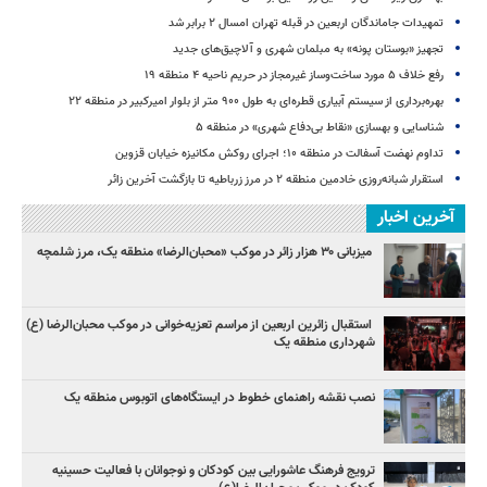
تمهیدات جاماندگان اربعین در قبله تهران امسال ۲ برابر شد
تجهیز «بوستان پونه» به مبلمان شهری و آلاچیق‌های جدید
رفع خلاف ۵ مورد ساخت‌وساز غیرمجاز در حریم ناحیه ۴ منطقه ۱۹
بهره‌برداری از سیستم آبیاری قطره‌ای به طول ۹۰۰ متر از بلوار امیرکبیر در منطقه ۲۲
شناسایی و بهسازی «نقاط بی‌دفاع شهری» در منطقه ۵
تداوم نهضت آسفالت در منطقه ۱۰؛ اجرای روکش مکانیزه خیابان قزوین
استقرار شبانه‌روزی خادمین منطقه ۲ در مرز زرباطیه تا بازگشت آخرین زائر
آخرین اخبار
میزبانی ۳۰ هزار زائر در موکب «محبان‌الرضا» منطقه یک، مرز شلمچه
استقبال زائرین اربعین از مراسم تعزیه‌خوانی در موکب محبان‌الرضا (ع)
شهرداری منطقه یک
نصب نقشه راهنمای خطوط ‌در ایستگاه‌های اتوبوس منطقه یک
ترویج فرهنگ عاشورایی بین کودکان و نوجوانان با فعالیت حسینیه