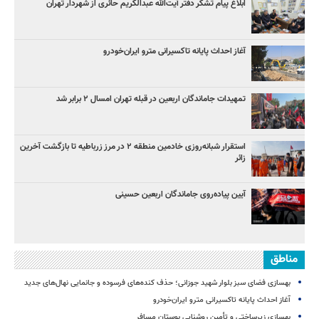
ابلاغ پیام تشکر دفتر آیت‌الله عبدالکریم حائری از شهردار تهران
آغاز احداث پایانه تاکسیرانی مترو ایران‌خودرو
تمهیدات جاماندگان اربعین در قبله تهران امسال ۲ برابر شد
استقرار شبانه‌روزی خادمین منطقه ۲ در مرز زرباطیه تا بازگشت آخرین
زائر
آیین پیاده‌روی جاماندگان اربعین حسینی
مناطق
بهسازی فضای سبز بلوار شهید جوزانی؛ حذف کنده‌های فرسوده و جانمایی نهال‌های جدید
آغاز احداث پایانه تاکسیرانی مترو ایران‌خودرو
بهسازی زیرساختی و تأمین روشنایی بوستان مسافر