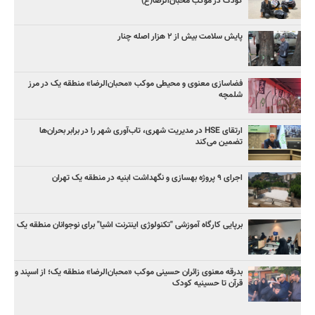
کودک در موکب محبان‌الرضا(ع)
پایش سلامت بیش از ۲ هزار اصله چنار
فضاسازی معنوی و محیطی موکب «محبان‌الرضا» منطقه یک در مرز
شلمچه
ارتقای HSE در مدیریت شهری، تاب‌آوری شهر را در برابر بحران‌ها
تضمین می‌کند
اجرای ۹ پروژه بهسازی و نگهداشت ابنیه در منطقه یک تهران
برپایی کارگاه آموزشی "تکنولوژی اینترنت اشیا" برای نوجوانان منطقه یک
بدرقه معنوی زائران حسینی موکب «محبان‌الرضا» منطقه یک؛ از اسپند و
قرآن تا حسینیه کودک