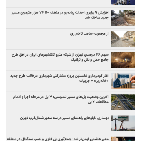
افزایش ۹ برابری احداث پیاده‌رو در منطقه ۱۰؛ ۷۴ هزار مترمربع مسیر
جدید ساخته شد
از مجموعه ساصد تا بام ری
سهم ۳۸ درصدی تهران از شبکه مترو کلانشهرهای ایران در افق طرح
جامع حمل و نقل و ترافیک
آغاز گودبرداری نخستین پروژه مشارکتی شهرداری در قالب طرح جدید
«خانه‌ریز» + جزییات
آخرین وضعیت پل‌های مسیر تندرستی؛ ۳ پل در مرحله اجرا و اتمام
مطالعات ۲ پل
بهسازی تابلوهای راهنمای مسیر در سه محور شمال‌غرب تهران
معبر هاشمی ایمن‌تر شد؛ جمع‌آوری پل فلزی و نصب سنگدال در منطقه