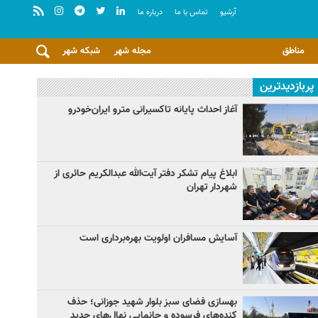
آرشيو
تماس با ما
درباره ما
مناطق
مجله شهر
شبکه شهر
پربازدیدترین
آغاز احداث پایانه تاکسیرانی مترو ایران‌خودرو
ابلاغ پیام تشکر دفتر آیت‌الله عبدالکریم حائری از
شهردار تهران
آسایش مسافران اولویت بهره‌برداری است
بهسازی فضای سبز بلوار شهید جوزانی؛ حذف
کنده‌های فرسوده و جانمایی نهال‌های جدید