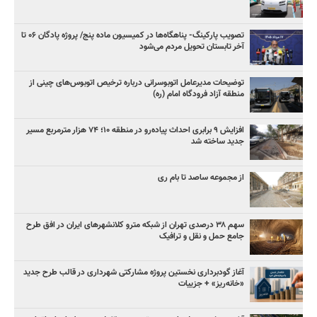
تصویب پارکینگ- پناهگاه‌ها در کمیسیون ماده پنج/ پروژه پادگان ۰۶ تا
آخر تابستان تحویل مردم می‌شود
توضیحات مدیرعامل اتوبوسرانی درباره ترخیص اتوبوس‌های چینی از
منطقه آزاد فرودگاه امام (ره)
افزایش ۹ برابری احداث پیاده‌رو در منطقه ۱۰؛ ۷۴ هزار مترمربع مسیر
جدید ساخته شد
از مجموعه ساصد تا بام ری
سهم ۳۸ درصدی تهران از شبکه مترو کلانشهرهای ایران در افق طرح
جامع حمل و نقل و ترافیک
آغاز گودبرداری نخستین پروژه مشارکتی شهرداری در قالب طرح جدید
«خانه‌ریز» + جزییات