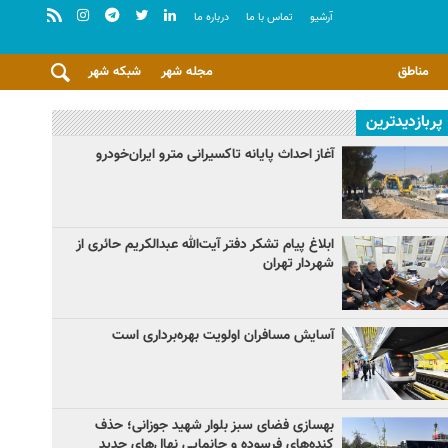
آرشيو
تماس با ما
درباره ما
مناطق
مجله شهر
شبکه شهر
پربازدیدترین
آغاز احداث پایانه تاکسیرانی مترو ایران‌خودرو
ابلاغ پیام تشکر دفتر آیت‌الله عبدالکریم حائری از
شهردار تهران
آسایش مسافران اولویت بهره‌برداری است
بهسازی فضای سبز بلوار شهید جوزانی؛ حذف
کنده‌های فرسوده و جانمایی نهال‌های جدید