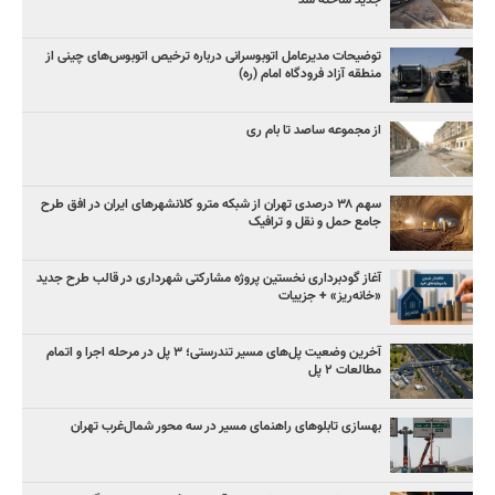
توضیحات مدیرعامل اتوبوسرانی درباره ترخیص اتوبوس‌های چینی از
منطقه آزاد فرودگاه امام (ره)
از مجموعه ساصد تا بام ری
سهم ۳۸ درصدی تهران از شبکه مترو کلانشهرهای ایران در افق طرح
جامع حمل و نقل و ترافیک
آغاز گودبرداری نخستین پروژه مشارکتی شهرداری در قالب طرح جدید
«خانه‌ریز» + جزییات
آخرین وضعیت پل‌های مسیر تندرستی؛ ۳ پل در مرحله اجرا و اتمام
مطالعات ۲ پل
بهسازی تابلوهای راهنمای مسیر در سه محور شمال‌غرب تهران