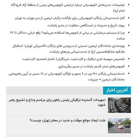
توضیحات مدیرعامل اتوبوسرانی درباره ترخیص اتوبوس‌های چینی از منطقه آزاد فرودگاه
امام (ره)
آغاز خدمت‌رسانی رایگان اتوبوسرانی برای بازگشت زائران اربعین از مرز مهران به تهران
پیوند تاریخ و مدرنیته در ایستگاهی متفاوت در مترو پایتخت
چرا از سیستم سرمایشی در برخی از اتوبوس‌ها استفاده نمی‌شود؟ رفع خرابی حداکثر تا ۷۲
ساعت
بهره‌مندی جاماندگان اربعین حسینی از سرویس‌ های رایگان تاکسیرانی تهران؛ استقبال
باشکوه عشاق‌الحسین (ع) از خدمت‌رسانی ون‌های پایتخت
تخصیص سهمیه طرح ترافیک و کارت‌بلیت خبرنگاران/ اعتبار نامحدود کارت‌بلیت
اتوبوس‌های نسل قدیم پایتخت در مسیر برقی‌سازی
خدمات‌رسانی رایگان ۲۰۰ ون در ۶ محور و ناوگان اتوبوسرانی در ۱۸ مسیر در آیین راهپیمایی
جاماندگان اربعین + جزییات
آخرین اخبار
تمهیدات گسترده ترافیکی پلیس راهور برای مراسم وداع و تشییع رهبر
شهید
علت ایجاد موانع موقت و جدید در معابر تهران چیست؟