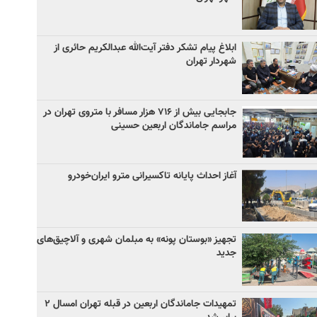
ابلاغ پیام تشکر دفتر آیت‌الله عبدالکریم حائری از
شهردار تهران
جابجایی بیش از ۷۱۶ هزار مسافر با متروی تهران در
مراسم جاماندگان اربعین حسینی
آغاز احداث پایانه تاکسیرانی مترو ایران‌خودرو
تجهیز «بوستان پونه» به مبلمان شهری و آلاچیق‌های
جدید
تمهیدات جاماندگان اربعین در قبله تهران امسال ۲