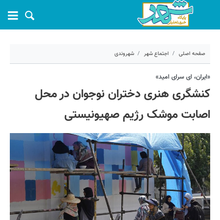
صفحه اصلی
اجتماع شهر
شهروندی
۱۲ مرداد ۱۴۰۴ - ۱۲:۲۳
«ایران، ای سرای امید»
کنشگری هنری دختران نوجوان در محل
کد مطلب:
70908
اصابت موشک رژیم صهیونیستی