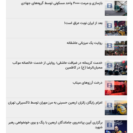
بازسازی و مرمت ۴۰۰۰ واحد مسکونی توسط گروه‌های جهادی
بعد از ایران نوبت عراق است!
روایت یک میزبانی عاشقانه
خدمت کریمانه در ضیافت عاشقی؛ روایتی از خدمت خالصانه موکب
محبان‌الرضا (ع) در کاظمین
درخت آرزوهای میناب
اعزام رایگان زائران اربعین حسینی به مرز مهران توسط تاکسیرانی تهران
برگزاری آیین پیاده‌روی جاماندگان اربعین با رنگ و بوی خونخواهی رهبر
شهید