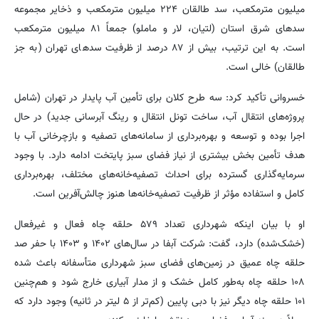
میلیون مترمکعب، سد طالقان ۲۲۴ میلیون مترمکعب و ذخایر مجموعه
سدهای شرق استان (لتیان، لار و ماملو) جمعاً ۸۱ میلیون مترمکعب
است. به این ترتیب، بیش از ۸۷ درصد از ظرفیت سدهای تهران (به جز
طالقان) خالی است.
خسروانی تأکید کرد: سه طرح کلان برای تأمین آب پایدار در تهران (شامل
پروژه‌های انتقال آب، ساخت تونل انتقال و رینگ آبرسانی جدید) در حال
اجرا بوده و توسعه و بهره‌برداری از سامانه‌های تصفیه و بازچرخانی آب با
هدف تأمین بخش بیشتری از نیاز فضای سبز پایتخت ادامه دارد. با وجود
سرمایه‌گذاری گسترده برای احداث تصفیه‌خانه‌های مختلف، بهره‌برداری
کامل و استفاده مؤثر از ظرفیت تصفیه‌خانه‌ها هنوز چالش‌آفرین است.
او با بیان اینکه شهرداری تعداد ۵۷۹ حلقه چاه فعال و غیرفعال
(خشک‌شده) دارد، گفت: شرکت آبفا در سال‌های ۱۴۰۲ و ۱۴۰۳ با حفر صد
حلقه چاه عمیق در زمین‌های فضای سبز شهرداری متأسفانه باعث شده
۱۰۸ حلقه چاه به‌طور کامل خشک و از مدار آبیاری خارج شود و هم‌چنین
۱۰۱ حلقه چاه دیگر نیز با دبی پایین (کم‌تر از ۵ لیتر در ثانیه) وجود دارد که