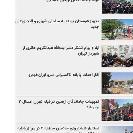
مراسم جاماندگان اربعین حسینی
تجهیز «بوستان پونه» به مبلمان شهری و آلاچیق‌های
جدید
ابلاغ پیام تشکر دفتر آیت‌الله عبدالکریم حائری از
شهردار تهران
آغاز احداث پایانه تاکسیرانی مترو ایران‌خودرو
تمهیدات جاماندگان اربعین در قبله تهران امسال ۲
برابر شد
استقرار شبانه‌روزی خادمین منطقه ۲ در مرز زرباطیه