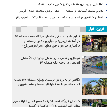
شناسایی و بهسازی «نقاط بی‌دفاع شهری» در منطقه ۵
تداوم نهضت آسفالت در منطقه ۱۰؛ اجرای روکش مکانیزه خیابان قزوین
استقرار شبانه‌روزی خادمین منطقه ۲ در مرز زرباطیه تا بازگشت آخرین زائر
آخرین اخبار
تداوم خدمت‌رسانی خادمان قرارگاه نجف منطقه ۱۷
در آستانه اربعین؛ جمع‌آوری ۶۰ تن پسماند و
پاکسازی پیرامون حرم مطهر امیرالمؤمنین(ع)
نوسازی و نصب سرپناه‌های جدید ایستگاه‌های
اتوبوس در ناحیه یک منطقه ۱۷
نگاهی نو به ورودی بوستان بهاران منطقه ۱۷؛ نصب
تابلو چلنیوم با هدف ارتقای سیما و منظر شهری
خادمان قرارگاه نجف اشرف ۹ معبر اصلی اطراف حرم
مطهر امیرالمؤمنین(ع) را پاکسازی کردند