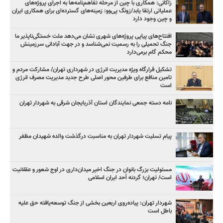
زاکانی: همکاری با چین از مرحله تفاهم‌نامه‌ها به اجرای پروژه‌های
عملیاتی ارتقا یابد/زونگ پی‌وو: زمینه‌های گسترده‌ای برای همکاری ایران
و چین وجود دارد
افتتاح‌های پیاپی پروژه‌های شهری نشان می‌دهد ملت خستگی‌ناپذیر ما
جنگ تحمیلی را به رسمیت نمی‌شناسد و در جهت آبادانی سرزمینش
محکم گام برمی‌دارد
تشکیل قرارگاه ویژه مدیریت انرژی در شهرداری تهران/ مشارکت مردم و
تامین منافع برای طرفین محور اصلی طرح جدید مدیریت مصرف انرژی
است
نامه دسته جمعی نمایندگان استان آذربایجان شرقی به شهردار تهران
پیام تسلیت شهردار تهران به مناسبت درگذشت والده شهیدان مظفر
مسئولیت بزرگ بانوان در جنگ اخیر میدان‌داری‌ در اوج شعور و عقلانیت
است/ تهران؛ گردنه اُحد ایران اسلامی
شهردار تهران: پیاده‌روی اربعین بخشی از جنگ توسعه‌یافته حق علیه
باطل است