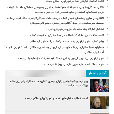
ادامه فعالیت انبارهای نفت در شهر تهران صلاح نیست
زاکانی: همکاری با چین از مرحله تفاهم‌نامه‌ها به اجرای پروژه‌های عملیاتی ارتقا یابد/زونگ
پی‌وو: زمینه‌های گسترده‌ای برای همکاری ایران و چین وجود دارد
افتتاح‌های پیاپی پروژه‌های شهری نشان می‌دهد ملت خستگی‌ناپذیر ما جنگ تحمیلی را به
رسمیت نمی‌شناسد و در جهت آبادانی سرزمینش محکم گام برمی‌دارد
تشکیل قرارگاه ویژه مدیریت انرژی در شهرداری تهران
نامه دسته جمعی نمایندگان استان آذربایجان شرقی به شهردار تهران
پیام تسلیت شهردار تهران به مناسبت درگذشت والده شهیدان مظفر
مسئولیت بزرگ بانوان در جنگ اخیر میدان‌داری‌ در اوج شعور و عقلانیت است/ تهران؛ گردنه
اُحد ایران اسلامی
شهردار تهران: پیاده‌روی اربعین بخشی از جنگ توسعه‌یافته حق علیه باطل است
شهادت قائد امت آغاز مسیری تازه در تاریخ انقلاب است
آخرین اخبار
پرچم‌های خونخواهی زائران اربعین نشان‌دهنده مقابله با جریان ظلم
بزرگ در عالم است
ادامه فعالیت انبارهای نفت در شهر تهران صلاح نیست