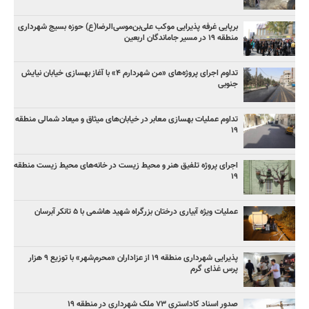
برپایی غرفه پذیرایی موکب علی‌بن‌موسی‌الرضا(ع) حوزه بسیج شهرداری
منطقه ۱۹ در مسیر جاماندگان اربعین
تداوم اجرای پروژه‌های «من شهردارم ۴» با آغاز بهسازی خیابان نیایش
جنوبی
تداوم عملیات بهسازی معابر در خیابان‌های میثاق و میعاد شمالی منطقه
۱۹
اجرای پروژه تلفیق هنر و محیط زیست در خانه‌های محیط زیست منطقه
۱۹
عملیات ویژه آبیاری درختان بزرگراه شهید هاشمی با ۵ تانکر آبرسان
پذیرایی شهرداری منطقه ۱۹ از عزاداران «محرم‌شهر» با توزیع ۹ هزار
پرس غذای گرم
صدور اسناد کاداستری ۷۳ ملک شهرداری در منطقه ۱۹