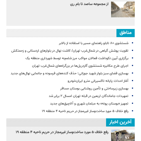
از مجموعه ساصد تا بام ری
مناطق
شستشوی ۸۰ تابلو راهنمای مسیر با استفاده از بالابر
تقویت پوشش گیاهی در شمال‌غرب تهران/ کاشت نهال در بلوارهای اردستانی و زحمتکش
برگزاری آیین نکوداشت فعالان مواکب مرز شلمچه توسط شهرداری منطقه یک
اجرای طرح مکانیزه شستشوی گاردریل‌ها در بزرگراه‌های شمال‌غرب تهران
بهسازی فضای سبز بلوار شهید جوزانی؛ حذف کنده‌های فرسوده و جانمایی نهال‌های جدید
آغاز احداث پایانه تاکسیرانی مترو ایران‌خودرو
بهسازی زیرساختی و تأمین روشنایی بوستان مسافر
تمهیدات جاماندگان اربعین در قبله تهران امسال ۲ برابر شد
تجهیز «بوستان پونه» به مبلمان شهری و آلاچیق‌های جدید
رفع خلاف ۵ مورد ساخت‌وساز غیرمجاز در حریم ناحیه ۴ منطقه ۱۹
آخرین اخبار
رفع خلاف ۵ مورد ساخت‌وساز غیرمجاز در حریم ناحیه ۴ منطقه ۱۹