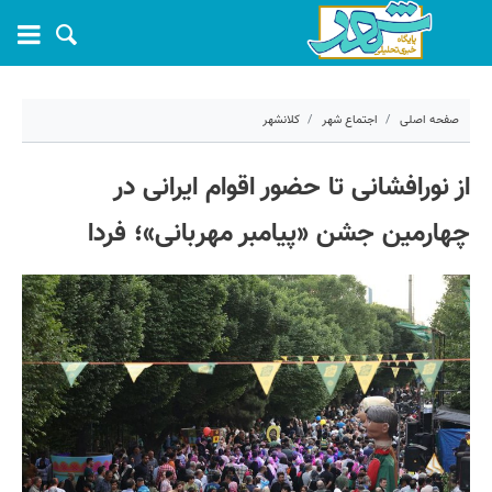
صفحه اصلی
اجتماع شهر
کلانشهر
۱۸ شهریور ۱۴۰۴ - ۰۹:۱۴
از نورافشانی تا حضور اقوام ایرانی در
کد مطلب:
72137
چهارمین جشن «پیامبر مهربانی»؛ فردا