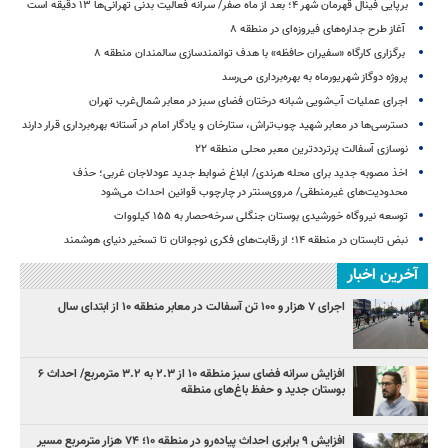
برپایی فینال قهرمان شهر ۴؛ بعد از ماه صفر/ سرانه فعالیت بدنی تهرانی‌ها ۱۳ دقیقه است
آغاز طرح جداره‌های فیروزه‌ای در منطقه ۸
برگزاری کارگاه «سفیران حافظه» با هدف توانمندسازی سالمندان منطقه ۸
پروژه دوگاز شهریورماه به بهره‌برداری می‌رسد
اجرای عملیات آب‌شویی شبانه درختان فضای سبز در معابر شمال‌غرب تهران
دسترسی‌ها در معابر شهید چوب‌تراش، ستارخان و یادگار امام در آستانه بهره‌برداری قرار دارند
نوسازی آسفالت پرترددترین معبر محلی منطقه ۲۲
اخذ مصوبه جدید برای محله هرندی/ ابلاغ ضوابط جدید عودلاجان غربی؛ حذف
محدودیت‌های غیرمنطقی/ مروی‌سنتر در چارچوب قوانین احداث می‌شود
توسعه نیروگاه خورشیدی بوستان جنگلی سرخه‌حصار به ۱۵۵ کیلووات
نبض تابستان در منطقه ۱۴؛ از رقابت‌های فکری نوجوانان تا تسخیر دنیای هوشمند
آخرین اخبار
اجرای ۷ هزار و ۱۰۰ تن آسفالت در معابر منطقه ۱۰ از ابتدای سال
افزایش سرانه فضای سبز منطقه ۱۰ از ۲.۳ به ۳.۲ مترمربع/ احداث ۶
بوستان جدید و حفظ باغ‌های منطقه
افزایش ۹ برابری احداث پیاده‌رو در منطقه ۱۰؛ ۷۴ هزار مترمربع مسیر