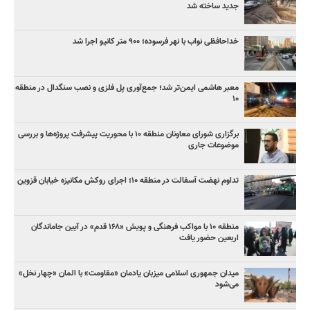
جدید ساخته شد
خداحافظی نواب با نهر فرسوده؛ ۹۰۰ متر کانیو اجرا شد
معبر هاشمی ایمن‌تر شد؛ جمع‌آوری پل فلزی و نصب سنگدال در منطقه
۱۰
برگزاری شورای معاونان منطقه ۱۰ با محوریت پیشرفت پروژه‌ها و بررسی
موضوعات جاری
تداوم نهضت آسفالت در منطقه ۱۰؛ اجرای روکش مکانیزه خیابان قزوین
منطقه ۱۰ با مواکب فرهنگی و پویش «۱۶۸ قدم» در آیین جاماندگان
اربعین حضور یافت
میدان جمهوری اسلامی میزبان یادمان «مقاومت» با المان «چهار نخل»
می‌شود