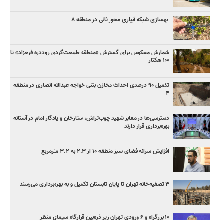
بهسازی شبکه آبیاری محور ثانی در منطقه ۸
شمارش معکوس برای گسترش «منطقه طبیعت‌گردی روددره فرحزاد» تا
۱۰۰ هکتار
تکمیل ۹۰ درصدی احداث مخازن بتنی خواجه عبدالله انصاری در منطقه
۴
دسترسی‌ها در معابر شهید چوب‌تراش، ستارخان و یادگار امام در آستانه
بهره‌برداری قرار دارند
افزایش سرانه فضای سبز منطقه ۱۰ از ۲.۳ به ۳.۲ مترمربع
۳ ﺗﺼﻔﻴﻪ‌ﺧﺎﻧﻪ‌ تهران تا پایان تابستان تکمیل و به بهره‌برداری می‌رسند
۱۰ بزرگراه و ۶ ورودی تهران زیر ذره‌بین قرارگاه سیمای منظر