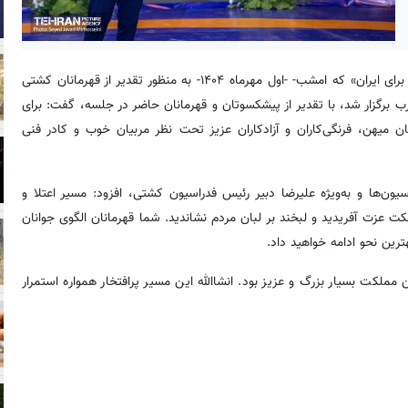
، علیرضا زاکانی شهردار تهران در مراسم «جشنی برای ایران» که امشب- -اول مهرماه ۱۴۰۴- به منظور تقدیر از قهرمانان کشتی
ب برگزار شد، با تقدیر از پیشکسوتان و قهرمانان حاضر در جلسه، گفت: برای
ان میهن، فرنگی‌کاران و آزادکاران عزیز تحت نظر مربیان خوب و کادر فنی
ون‌ها و به‌ویژه علیرضا دبیر رئیس فدراسیون کشتی، افزود: مسیر اعتلا و
 عزت آفریدید و لبخند بر لبان مردم نشاندید. شما قهرمانان الگوی جوانان
رین نحو ادامه خواهید داد.
مملکت بسیار بزرگ و عزیز بود. انشاالله این مسیر پرافتخار همواره استمرار