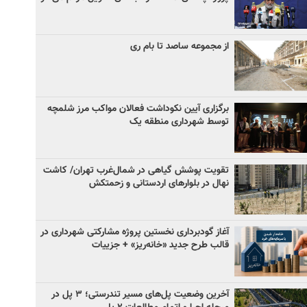
از مجموعه ساصد تا بام ری
برگزاری آیین نکوداشت فعالان مواکب مرز شلمچه
توسط شهرداری منطقه یک
تقویت پوشش گیاهی در شمال‌غرب تهران/ کاشت
نهال در بلوارهای اردستانی و زحمتکش
آغاز گودبرداری نخستین پروژه مشارکتی شهرداری در
قالب طرح جدید «خانه‌ریز» + جزییات
آخرین وضعیت پل‌های مسیر تندرستی؛ ۳ پل در