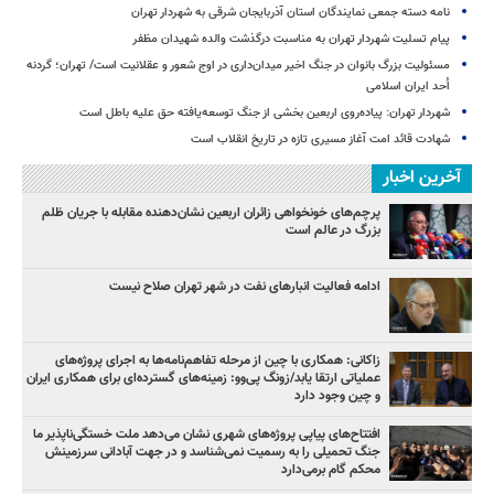
نامه دسته جمعی نمایندگان استان آذربایجان شرقی به شهردار تهران
پیام تسلیت شهردار تهران به مناسبت درگذشت والده شهیدان مظفر
مسئولیت بزرگ بانوان در جنگ اخیر میدان‌داری‌ در اوج شعور و عقلانیت است/ تهران؛ گردنه
اُحد ایران اسلامی
شهردار تهران: پیاده‌روی اربعین بخشی از جنگ توسعه‌یافته حق علیه باطل است
شهادت قائد امت آغاز مسیری تازه در تاریخ انقلاب است
آخرین اخبار
پرچم‌های خونخواهی زائران اربعین نشان‌دهنده مقابله با جریان ظلم
بزرگ در عالم است
ادامه فعالیت انبارهای نفت در شهر تهران صلاح نیست
زاکانی: همکاری با چین از مرحله تفاهم‌نامه‌ها به اجرای پروژه‌های
عملیاتی ارتقا یابد/زونگ پی‌وو: زمینه‌های گسترده‌ای برای همکاری ایران
و چین وجود دارد
افتتاح‌های پیاپی پروژه‌های شهری نشان می‌دهد ملت خستگی‌ناپذیر ما
جنگ تحمیلی را به رسمیت نمی‌شناسد و در جهت آبادانی سرزمینش
محکم گام برمی‌دارد