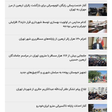
آغاز خدمت‌رسانی رایگان اتوبوسرانی برای بازگشت زائران اربعین از مرز
مهران به تهران
کدام مدارس در اولویت بهسازی توسط شهرداری قرار دارند؟/ افزایش
دوبرابر و نیمی بودجه
اعزام ۱۳۰ هزار زائر اربعین از پایانه‌های مسافربری شهر تهران
جابجایی بیش از ۷۱۶ هزار مسافر با متروی تهران در مراسم جاماندگان
اربعین حسینی
تجهیز «بوستان پونه» به مبلمان شهری و آلاچیق‌های جدید
ابلاغ پیام تشکر دفتر آیت‌الله عبدالکریم حائری از شهردار تهران
آغاز احداث پایانه تاکسیرانی مترو ایران‌خودرو