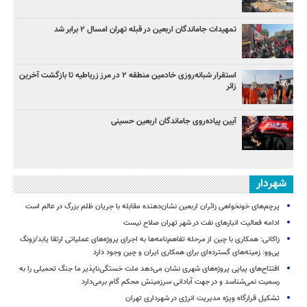
تمهیدات جاماندگان اربعین در قبله تهران امسال ۲ برابر شد
استقرار شبانه‌روزی خادمین منطقه ۲ در مرز زرباطیه تا بازگشت آخرین
زائر
آیین پیاده‌روی جاماندگان اربعین حسینی
شهردار
پرچم‌های خونخواهی زائران اربعین نشان‌دهنده مقابله با جریان ظلم بزرگ در عالم است
ادامه فعالیت انبارهای نفت در شهر تهران صلاح نیست
زاکانی: همکاری با چین از مرحله تفاهم‌نامه‌ها به اجرای پروژه‌های عملیاتی ارتقا یابد/زونگ
پی‌وو: زمینه‌های گسترده‌ای برای همکاری ایران و چین وجود دارد
افتتاح‌های پیاپی پروژه‌های شهری نشان می‌دهد ملت خستگی‌ناپذیر ما جنگ تحمیلی را به
رسمیت نمی‌شناسد و در جهت آبادانی سرزمینش محکم گام برمی‌دارد
تشکیل قرارگاه ویژه مدیریت انرژی در شهرداری تهران