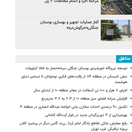
مرحله اجرا و اتمام مطالعات ۲ پل
آغاز عملیات تجهیز و بهسازی بوستان
جنگلی«خرگوش‌دره»
مناطق
توسعه نیروگاه خورشیدی بوستان جنگلی سرخه‌حصار به ۱۵۵ کیلووات
نبض تابستان در منطقه ۱۴؛ از رقابت‌های فکری نوجوانان تا تسخیر دنیای
هوشمند
اجرای ۷ هزار و ۱۰۰ تن آسفالت در معابر منطقه ۱۰ از ابتدای سال
افزایش سرانه فضای سبز منطقه ۱۰ از ۲.۳ به ۳.۲ مترمربع
تکمیل ۹۰ درصدی احداث مخازن بتنی خواجه عبدالله انصاری در منطقه ۴
بهره‌برداری از ۳ دوربرگردان جدید در بلوار آیت‌الله کاشانی
رفع معارض ملکی تقاطع یادگار امام (ره) _زرند گامی دیگر در پیشبرد کلان
پروژه‌ ترافیکی غرب تهران