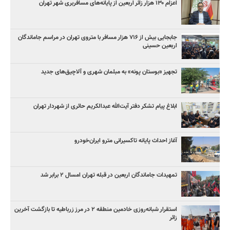
اعزام ۱۳۰ هزار زائر اربعین از پایانه‌های مسافربری شهر تهران
جابجایی بیش از ۷۱۶ هزار مسافر با متروی تهران در مراسم جاماندگان
اربعین حسینی
تجهیز «بوستان پونه» به مبلمان شهری و آلاچیق‌های جدید
ابلاغ پیام تشکر دفتر آیت‌الله عبدالکریم حائری از شهردار تهران
آغاز احداث پایانه تاکسیرانی مترو ایران‌خودرو
تمهیدات جاماندگان اربعین در قبله تهران امسال ۲ برابر شد
استقرار شبانه‌روزی خادمین منطقه ۲ در مرز زرباطیه تا بازگشت آخرین
زائر