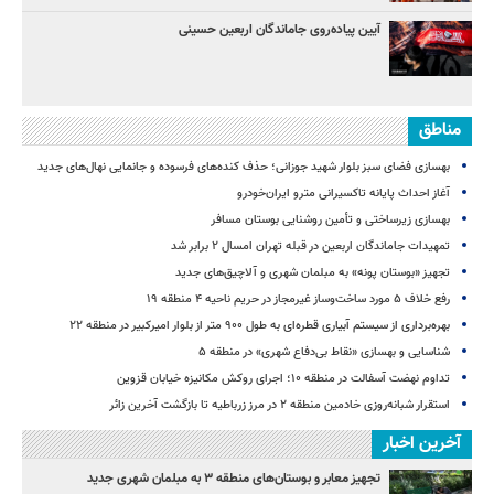
آیین پیاده‌روی جاماندگان اربعین حسینی
مناطق
بهسازی فضای سبز بلوار شهید جوزانی؛ حذف کنده‌های فرسوده و جانمایی نهال‌های جدید
آغاز احداث پایانه تاکسیرانی مترو ایران‌خودرو
بهسازی زیرساختی و تأمین روشنایی بوستان مسافر
تمهیدات جاماندگان اربعین در قبله تهران امسال ۲ برابر شد
تجهیز «بوستان پونه» به مبلمان شهری و آلاچیق‌های جدید
رفع خلاف ۵ مورد ساخت‌وساز غیرمجاز در حریم ناحیه ۴ منطقه ۱۹
بهره‌برداری از سیستم آبیاری قطره‌ای به طول ۹۰۰ متر از بلوار امیرکبیر در منطقه ۲۲
شناسایی و بهسازی «نقاط بی‌دفاع شهری» در منطقه ۵
تداوم نهضت آسفالت در منطقه ۱۰؛ اجرای روکش مکانیزه خیابان قزوین
استقرار شبانه‌روزی خادمین منطقه ۲ در مرز زرباطیه تا بازگشت آخرین زائر
آخرین اخبار
تجهیز معابر و بوستان‌های منطقه ۳ به مبلمان شهری جدید