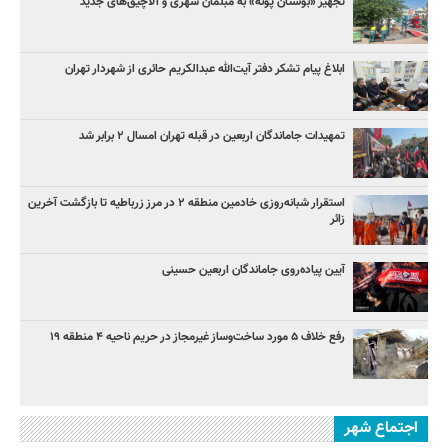
تجهیز «بوستان پونه» به مبلمان شهری و آلاچیق‌های جدید
ابلاغ پیام تشکر دفتر آیت‌الله عبدالکریم حائری از شهردار تهران
تمهیدات جاماندگان اربعین در قبله تهران امسال ۲ برابر شد
استقرار شبانه‌روزی خادمین منطقه ۲ در مرز زرباطیه تا بازگشت آخرین
زائر
آیین پیاده‌روی جاماندگان اربعین حسینی
رفع خلاف ۵ مورد ساخت‌وساز غیرمجاز در حریم ناحیه ۴ منطقه ۱۹
اجتماع شهر