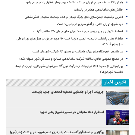
پایش ۲۴ ساعته حریم تهران در ۱۱ منطقه/ دوربین‌های نظارتی ۲ برابر می‌شود
چالش‌های ساماندهی معابر در پایتخت
آخرین وضعیت ایمن‌سازی بازار بزرگ تهران و عدم رضایت سازمان آتش‌نشانی
دود شرق تهران ناشی از آتش‌سوزی در جاجرود است
تصادف تریلی و پژو پارس در جاده خاوران جان جوان ۲۵ ساله را گرفت
فقط ۴ هتل پایتخت تأییدیه ایمنی دارند/ ثبت ۹۰ مورد حریق در هتل‌های تهران طی
سال‌های گذشته
ساماندهی تفرجگاه‌های بزرگ پایتخت در دستور کار شرکت شهربان است
در مجمع عمومی عادی سالانه شرکت ساماندهی صنایع و مشاغل شهر عنوان شد؛
بهره‌برداری از حدود ۵۰۰ کیلووات از ظرفیت نیروگاه خورشیدی شهرداری تهران در نیمه
نخست شهریورماه
آخرین اخبار
جزییات اجرا و جانمایی تصفیه‌خانه‌های جدید پایتخت
استقرار ۱۱۰۰ مه‌پاش در مسیر تشییع رهبر شهید
برگزاری جلسه قرارگاه خدمت به زائران امام شهید در بهشت زهرا(س)