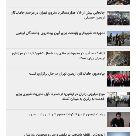
جابجایی بیش از ۷۱۶ هزار مسافر با متروی تهران در مراسم جاماندگان
اربعین حسینی
تمهیدات شهرداری پایتخت برای آیین پیاده‌روی جاماندگان اربعین
ترافیک سنگین در محورهای منتهی به شمال کشور/ تردد در مرزهای
اربعینی روان است
پیاده‌روی جاماندگان اربعین تهران در حال برگزاری است
موج میلیونی زائران در اربعین؛ از صدر تا ذیل مدیریت شهری برای
خدمت به زائران به میدان آمدند
روایت اربعین از مرز تا کربلا؛ حضور شهرداری در اربعین
آلوده‌ترین نقطه پایتخت در یکصد و سی‌ و پنجمین روز سال