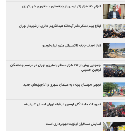
اعزام ۱۳۰ هزار زائر اربعین از پایانه‌های مسافربری شهر تهران
ابلاغ پیام تشکر دفتر آیت‌الله عبدالکریم حائری از شهردار تهران
آغاز احداث پایانه تاکسیرانی مترو ایران‌خودرو
جابجایی بیش از ۷۱۶ هزار مسافر با متروی تهران در مراسم جاماندگان
اربعین حسینی
تجهیز «بوستان پونه» به مبلمان شهری و آلاچیق‌های جدید
تمهیدات جاماندگان اربعین در قبله تهران امسال ۲ برابر شد
آسایش مسافران اولویت بهره‌برداری است